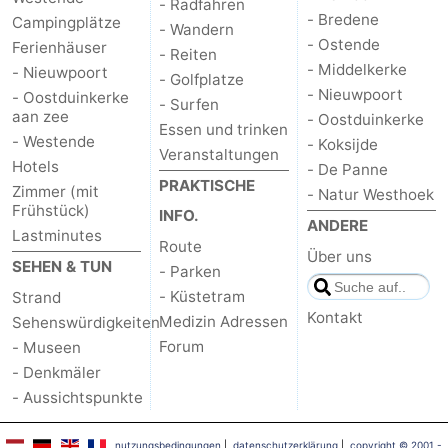
- Radfahren
- Bredene
Campingplätze
- Wandern
- Ostende
Ferienhäuser
- Reiten
- Middelkerke
- Nieuwpoort
- Golfplatze
- Nieuwpoort
- Oostduinkerke
- Surfen
aan zee
- Oostduinkerke
Essen und trinken
- Westende
- Koksijde
Veranstaltungen
Hotels
- De Panne
PRAKTISCHE
Zimmer (mit
- Natur Westhoek
Frühstück)
INFO.
ANDERE
Lastminutes
Route
Über uns
SEHEN & TUN
- Parken
- Küstetram
Strand
Kontakt
Medizin Adressen
Sehenswürdigkeiten
Forum
- Museen
- Denkmäler
- Aussichtspunkte
nutzungsbedingungen
|
datenschutzerklärung
|
copyright © 2001 -