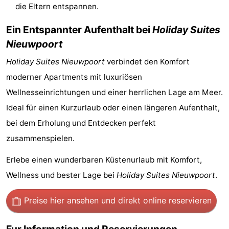
die Eltern entspannen.
Ypern
Die
Ein Entspannter Aufenthalt bei
Holiday Suites
Küste
-
Nieuwpoort
Holiday Suites Nieuwpoort
verbindet den Komfort
Natur
-
moderner Apartments mit luxuriösen
Het
Knokke-
-
Wellnesseinrichtungen und einer herrlichen Lage am Meer.
Ideal für einen Kurzurlaub oder einen längeren Aufenthalt,
Zwin
Heist
Zeebrugge
-
bei dem Erholung und Entdecken perfekt
Blankenberge
-
zusammenspielen.
Wenduine
-
Erlebe einen wunderbaren Küstenurlaub mit Komfort,
Wellness und bester Lage bei
Holiday Suites Nieuwpoort
.
De
-
Preise hier ansehen
und direkt online reservieren
Haan
Bredene
-
Ostende
-
Fur Information und Reservierungen