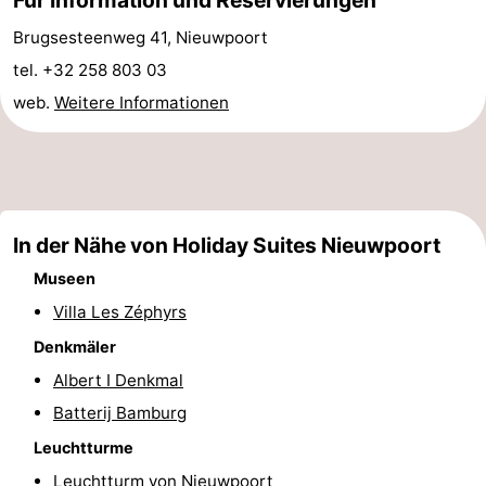
Brugsesteenweg 41, Nieuwpoort
Middelkerke
-
tel. +32 258 803 03
Nieuwpoort
-
web.
Weitere Informationen
Oostduinkerke
-
Koksijde
-
De
-
In der Nähe von Holiday Suites Nieuwpoort
Museen
Panne
Natur
Wetter
Villa Les Zéphyrs
Westhoek
Kontakt
Denkmäler
Albert I Denkmal
Batterij Bamburg
Leuchtturme
Leuchtturm von Nieuwpoort