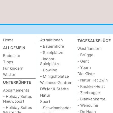
Home
Attraktionen
TAGESAUSFLÜGE
- Bauernhöfe
ALLGEMEIN
Westflandern
- Spielplätze
- Brügge
Badeorte
- Indoor-
- Gent
Tipps
Spielplätze
- Ypern
Für kindern
- Bowling
Die Küste
Wetter
- Minigolfplätze
- Natur Het Zwin
UNTERKÜNFTE
Wellness-Zentren
- Knokke-Heist
Dörfer & Städte
Appartements
- Zeebrugge
Natur
- Holiday Suites
- Blankenberge
Nieuwpoort
Sport
- Wenduine
- Holiday Suites
- Schwimmbader
- De Haan
Westende