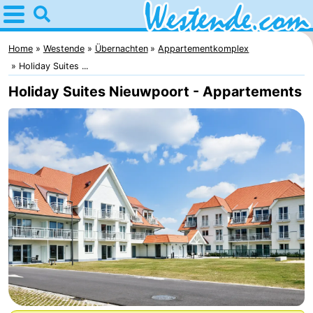
Home
Westende
Home
Westende
Übernachten
Appartementkomplex
Holiday Suites ...
Tipps
Holiday Suites Nieuwpoort - Appartements
Für
kindern
Übernachten
Appartements
-
Holiday
-
Suites
Holiday
Campingplätze
Nieuwpoort
Suites
Ferienhäuser