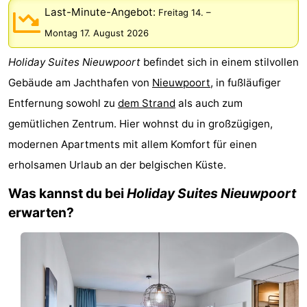
Last-Minute-Angebot:
Freitag 14.
–
Westende
-
Montag 17. August 2026
Nieuwpoort
-
Holiday Suites Nieuwpoort
befindet sich in einem stilvollen
Oostduinkerke
-
Gebäude am Jachthafen von
Nieuwpoort
, in fußläufiger
Entfernung sowohl zu
dem Strand
als auch zum
aan
Westende
Hotels
gemütlichen Zentrum. Hier wohnst du in großzügigen,
zee
Zimmer
modernen Apartments mit allem Komfort für einen
erholsamen Urlaub an der belgischen Küste.
(mit
Lastminutes
Was kannst du bei
Holiday Suites Nieuwpoort
Frühstück)
Strand
erwarten?
Sehen
&
-
tun
Museen
-