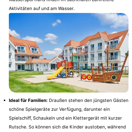
Aktivitäten auf und am Wasser.
Forum
Route
-
Parken
-
Küstetram
Medizin
Adressen
Region
Westflandern
Ideal für Familien:
Draußen stehen den jüngsten Gästen
-
schöne Spielgeräte zur Verfügung, darunter ein
Brügge
-
Spielschiff, Schaukeln und ein Klettergerät mit kurzer
Rutsche. So können sich die Kinder austoben, während
Gent
-