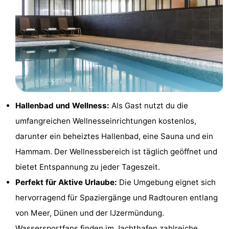
Städte
Sport
-
Schwimmbader
-
Radfahren
-
Hallenbad und Wellness:
Als Gast nutzt du die
Wandern
-
umfangreichen Wellnesseinrichtungen kostenlos,
Reiten
-
darunter ein beheiztes Hallenbad, eine Sauna und ein
Hammam. Der Wellnessbereich ist täglich geöffnet und
Golfplatze
-
bietet Entspannung zu jeder Tageszeit.
Surfen
Essen
Perfekt für Aktive Urlaube:
Die Umgebung eignet sich
hervorragend für Spaziergänge und Radtouren entlang
und
Veranstaltungen
von Meer, Dünen und der IJzermündung.
trinken
Praktisch
Wassersportfans finden im Jachthafen zahlreiche