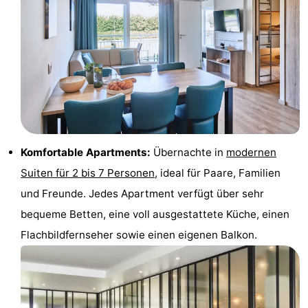
Denkmäler
-
Aussichtspunkte
Attraktionen
-
Bauernhöfe
-
Spielplätze
-
Komfortable Apartments:
Übernachte in
modernen
Indoor-
-
Suiten für 2 bis 7 Personen
, ideal für Paare, Familien
und Freunde. Jedes Apartment verfügt über sehr
Spielplätze
Bowling
-
bequeme Betten, eine voll ausgestattete Küche, einen
Minigolfplätze
Wellness-
Flachbildfernseher sowie einen eigenen Balkon.
Zentren
Dörfer
&
Natur