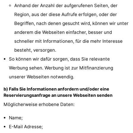
Anhand der Anzahl der aufgerufenen Seiten, der
Ypern
Die
Region, aus der diese Aufrufe erfolgen, oder der
Küste
-
Begriffen, nach denen gesucht wird, können wir unter
anderem die Webseiten einfacher, besser und
Natur
-
schneller mit Informationen, für die mehr Interesse
Het
Knokke-
-
besteht, versorgen.
So können wir dafür sorgen, dass Sie relevante
Zwin
Heist
Zeebrugge
-
Werbung sehen. Werbung ist zur Mitfinanzierung
Blankenberge
-
unserer Webseiten notwendig.
b) Falls Sie Informationen anfordern und/oder eine
Wenduine
-
Reservierungsanfrage an unsere Webseiten senden
De
-
Möglicherweise erhobene Daten:
Haan
Bredene
-
Name;
E-Mail Adresse;
Ostende
-