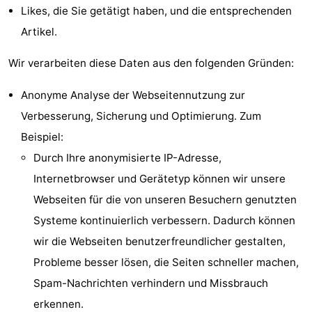
Likes, die Sie getätigt haben, und die entsprechenden
Forum
Artikel.
Route
Wir verarbeiten diese Daten aus den folgenden Gründen:
-
Anonyme Analyse der Webseitennutzung zur
Parken
-
Verbesserung, Sicherung und Optimierung. Zum
Beispiel:
Küstetram
Medizin
Durch Ihre anonymisierte IP-Adresse,
Adressen
Region
Internetbrowser und Gerätetyp können wir unsere
Webseiten für die von unseren Besuchern genutzten
Westflandern
Systeme kontinuierlich verbessern. Dadurch können
-
wir die Webseiten benutzerfreundlicher gestalten,
Probleme besser lösen, die Seiten schneller machen,
Brügge
-
Spam-Nachrichten verhindern und Missbrauch
Gent
-
erkennen.