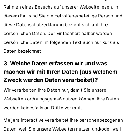
Rahmen eines Besuchs auf unserer Webseite lesen. In
Denkmäler
-
diesem Fall sind Sie die betroffene/beteilige Person und
Aussichtspunkte
Attraktionen
diese Datenschutzerklärung bezieht sich auf Ihre
persönlichen Daten. Der Einfachheit halber werden
-
persönliche Daten im folgenden Text auch nur kurz als
Bauernhöfe
-
Daten bezeichnet.
Spielplätze
-
3. Welche Daten erfassen wir und was
machen wir mit Ihren Daten (aus welchem
Indoor-
-
Zweck werden Daten verarbeitet)?
Spielplätze
Bowling
-
Wir verarbeiten Ihre Daten nur, damit Sie unsere
Webseiten ordnungsgemäß nutzen können. Ihre Daten
Minigolfplätze
Wellness-
werden keinesfalls an Dritte verkauft.
Zentren
Dörfer
Meijers Interactive verarbeitet Ihre personenbezogenen
&
Natur
Daten, weil Sie unsere Webseiten nutzen und/oder weil