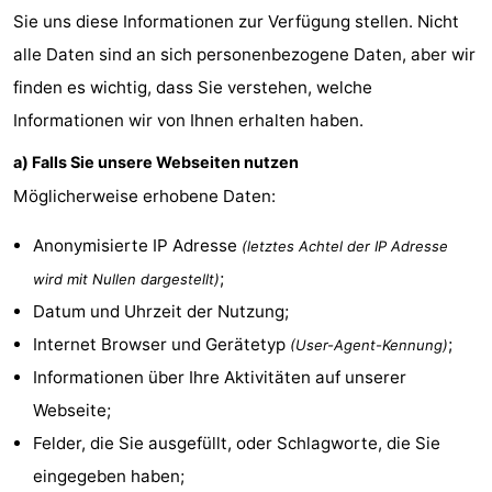
Sie uns diese Informationen zur Verfügung stellen. Nicht
Städte
Sport
alle Daten sind an sich personenbezogene Daten, aber wir
-
finden es wichtig, dass Sie verstehen, welche
Informationen wir von Ihnen erhalten haben.
Schwimmbader
-
a) Falls Sie unsere Webseiten nutzen
Radfahren
-
Möglicherweise erhobene Daten:
Wandern
-
Anonymisierte IP Adresse
(letztes Achtel der IP Adresse
Reiten
-
;
wird mit Nullen dargestellt)
Datum und Uhrzeit der Nutzung;
Golfplatze
-
Internet Browser und Gerätetyp
;
(User-Agent-Kennung)
Surfen
Essen
Informationen über Ihre Aktivitäten auf unserer
Webseite;
und
Veranstaltungen
Felder, die Sie ausgefüllt, oder Schlagworte, die Sie
trinken
Praktisch
eingegeben haben;