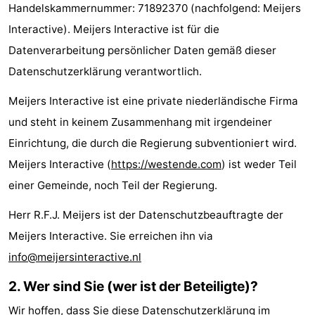
Handelskammernummer: 71892370 (nachfolgend: Meijers
Westende
-
Interactive). Meijers Interactive ist für die
Nieuwpoort
-
Datenverarbeitung persönlicher Daten gemäß dieser
Datenschutzerklärung verantwortlich.
Oostduinkerke
-
Meijers Interactive ist eine private niederländische Firma
aan
Westende
Hotels
und steht in keinem Zusammenhang mit irgendeiner
Einrichtung, die durch die Regierung subventioniert wird.
zee
Zimmer
Meijers Interactive (
https://westende.com
) ist weder Teil
(mit
Lastminutes
einer Gemeinde, noch Teil der Regierung.
Frühstück)
Strand
Herr R.F.J. Meijers ist der Datenschutzbeauftragte der
Meijers Interactive. Sie erreichen ihn via
Sehen
info@meijersinteractive.nl
&
-
2. Wer sind Sie (wer ist der Beteiligte)?
tun
Museen
-
Wir hoffen, dass Sie diese Datenschutzerklärung im