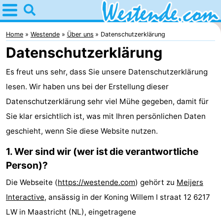
Home
Westende
Home
Westende
Über uns
Datenschutzerklärung
Datenschutzerklärung
Tipps
Es freut uns sehr, dass Sie unsere Datenschutzerklärung
Für
lesen. Wir haben uns bei der Erstellung dieser
kindern
Übernachten
Datenschutzerklärung sehr viel Mühe gegeben, damit für
Sie klar ersichtlich ist, was mit Ihren persönlichen Daten
Appartements
geschieht, wenn Sie diese Website nutzen.
-
1. Wer sind wir (wer ist die verantwortliche
Person)?
Holiday
-
Die Webseite (
https://westende.com
) gehört zu
Meijers
Suites
Holiday
Campingplätze
Interactive
, ansässig in der Koning Willem I straat 12 6217
Nieuwpoort
Suites
Ferienhäuser
LW in Maastricht (NL), eingetragene