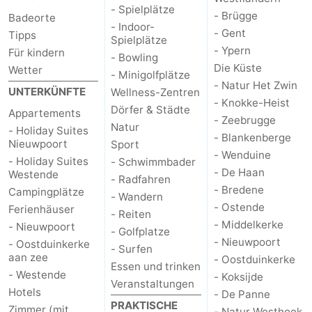
- Spielplätze
- Brügge
Badeorte
- Indoor-
- Gent
Tipps
Spielplätze
- Ypern
Für kindern
- Bowling
Die Küste
Wetter
- Minigolfplätze
- Natur Het Zwin
UNTERKÜNFTE
Wellness-Zentren
- Knokke-Heist
Dörfer & Städte
Appartements
- Zeebrugge
Natur
- Holiday Suites
- Blankenberge
Nieuwpoort
Sport
- Wenduine
- Holiday Suites
- Schwimmbader
- De Haan
Westende
- Radfahren
- Bredene
Campingplätze
- Wandern
- Ostende
Ferienhäuser
- Reiten
- Middelkerke
- Nieuwpoort
- Golfplatze
- Nieuwpoort
- Oostduinkerke
- Surfen
aan zee
- Oostduinkerke
Essen und trinken
- Westende
- Koksijde
Veranstaltungen
Hotels
- De Panne
PRAKTISCHE
Zimmer (mit
- Natur Westhoek