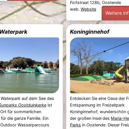
Fortstraat 128b, Oostende
web.
Website
Weitere In
Waterpark
Koninginnehof
 Waterpark
auf dem See des
Entdecken Sie eine Oase der 
Sunparks Oostduinkerke
ist
Entspannung im Freizeitpark
 Ort für sommerlichen
Koninginnehof
, wunderschön g
ür die ganze Familie. Ein
der großen Insel des
Maria-He
er Outdoor Wasserparcours
Parks
in
Oostende
. Dieser Frei