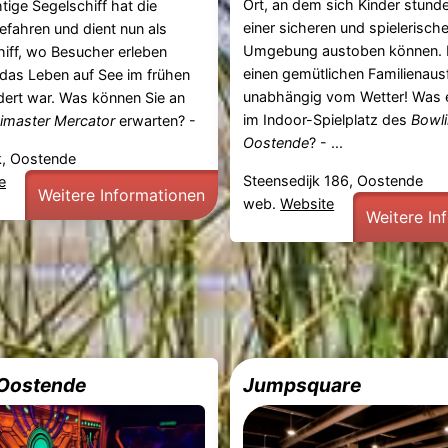
Ort, an dem sich Kinder stunde
tige Segelschiff hat die
einer sicheren und spielerisch
fahren und dient nun als
Umgebung austoben können. P
ff, wo Besucher erleben
einen gemütlichen Familienausf
das Leben auf See im frühen
unabhängig vom Wetter! Was e
dert war. Was können Sie an
im Indoor-Spielplatz des
Bowli
imaster Mercator
erwarten? -
Oostende
? - ...
, Oostende
Steensedijk 186, Oostende
e
Weitere Informationen
web.
Website
Weitere In
 Oostende
Jumpsquare