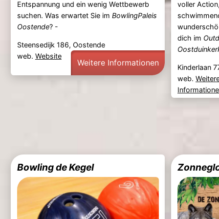
Entspannung und ein wenig Wettbewerb
voller Actio
suchen. Was erwartet Sie im
BowlingPaleis
schwimmend
Oostende
? -
wunderschö
dich im
Outd
Steensedijk 186, Oostende
Oostduinker
web.
Website
Weitere Informationen
Kinderlaan 7
web.
Weiter
Information
Bowling de Kegel
Zonnegl