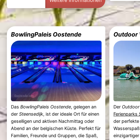
Weitere Informationen
BowlingPaleis Oostende
Outdoor 
Das
BowlingPaleis Oostende
, gelegen an
Der
Outdoor
der
Steensedijk
, ist der ideale Ort für einen
Ferienparks
geselligen und aktiven Nachmittag oder
der perfekte
Abend an der belgischen Küste. Perfekt für
Wasserspaß f
Familien, Freunde und Gruppen, die Spaß,
einzigartig