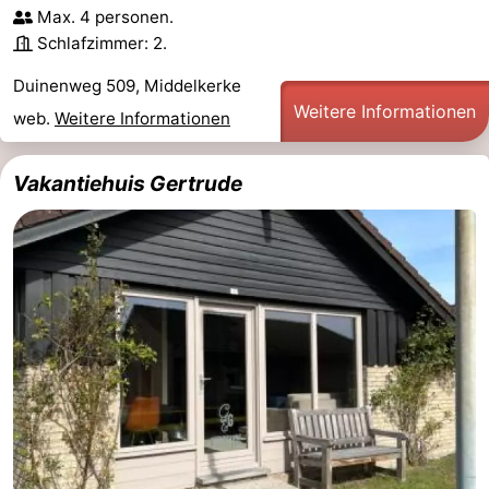
Max. 4 personen.
Denkmäler
-
Schlafzimmer: 2.
Aussichtspunkte
Attraktionen
Duinenweg 509, Middelkerke
Weitere Informationen
web.
Weitere Informationen
-
Bauernhöfe
-
Vakantiehuis Gertrude
Spielplätze
-
Indoor-
-
Spielplätze
Bowling
-
Minigolfplätze
Wellness-
Zentren
Dörfer
&
Natur