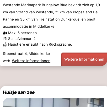
Westende Marinapark Bungalow Blue bevindt zich op 1,9
Middelkerke
-
km van Strand van Westende, 21 km van Plopsaland De
Nieuwpoort
-
Panne en 38 km van Treinstation Dunkerque, en biedt
accommodatie in Middelkerke.
Oostduinkerke
-
Max. 6 personen.
Schlafzimmer: 2.
Koksijde
-
Haustiere erlaubt nach Rücksprache.
De
-
Steenstraat 4, Middelkerke
Weitere Informationen
web.
Weitere Informationen
Panne
Natur
Wetter
Westhoek
Kontakt
Huisje aan zee