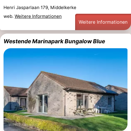
Henri Jasparlaan 179, Middelkerke
Ypern
Die
web.
Weitere Informationen
Weitere Informationen
Küste
-
Natur
-
Westende Marinapark Bungalow Blue
Het
Knokke-
-
Zwin
Heist
Zeebrugge
-
Blankenberge
-
Wenduine
-
De
-
Haan
Bredene
-
Ostende
-