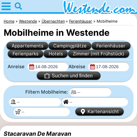
Home
Westende
Home
Westende
Übernachten
Ferienhäuser
Mobilheime
Mobilheime in Westende
Tipps
Appartements
Campingplätze
Ferienhäuser
Für
Ferienparks
Hotels
Zimmer (mit Frühstück)
kindern
Übernachten
Anreise
Abreise
Appartements
Suchen und finden
-
Filtern Mobilheime:
Holiday
-
Kartenansicht
Suites
Holiday
Campingplätze
Nieuwpoort
Suites
Ferienhäuser
Stacaravan De Maravan