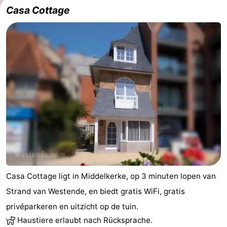
Casa Cottage
Forum
Route
-
Parken
-
Küstetram
Medizin
Adressen
Region
Westflandern
-
Casa Cottage ligt in Middelkerke, op 3 minuten lopen van
Strand van Westende, en biedt gratis WiFi, gratis
Brügge
-
privéparkeren en uitzicht op de tuin.
Haustiere erlaubt nach Rücksprache.
Gent
-