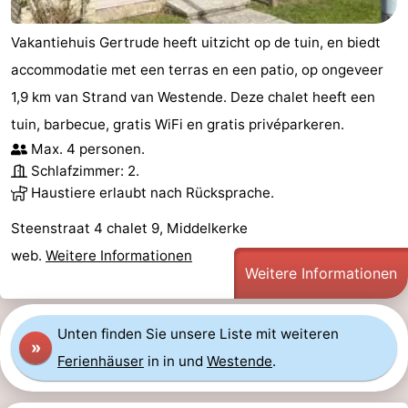
Städte
Sport
Vakantiehuis Gertrude heeft uitzicht op de tuin, en biedt
-
accommodatie met een terras en een patio, op ongeveer
1,9 km van Strand van Westende. Deze chalet heeft een
Schwimmbader
-
tuin, barbecue, gratis WiFi en gratis privéparkeren.
Radfahren
-
Max. 4 personen.
Schlafzimmer: 2.
Wandern
-
Haustiere erlaubt nach Rücksprache.
Steenstraat 4 chalet 9, Middelkerke
Reiten
-
web.
Weitere Informationen
Golfplatze
-
Weitere Informationen
Surfen
Essen
Unten finden Sie unsere Liste mit weiteren
»
und
Veranstaltungen
Ferienhäuser
in in und
Westende
.
trinken
Praktisch