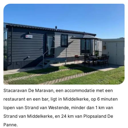
Westende
-
Nieuwpoort
-
Oostduinkerke
-
aan
Westende
Hotels
zee
Zimmer
(mit
Lastminutes
Frühstück)
Strand
Stacaravan De Maravan, een accommodatie met een
Sehen
restaurant en een bar, ligt in Middelkerke, op 6 minuten
lopen van Strand van Westende, minder dan 1 km van
&
-
Strand van Middelkerke, en 24 km van Plopsaland De
tun
Museen
-
Panne.