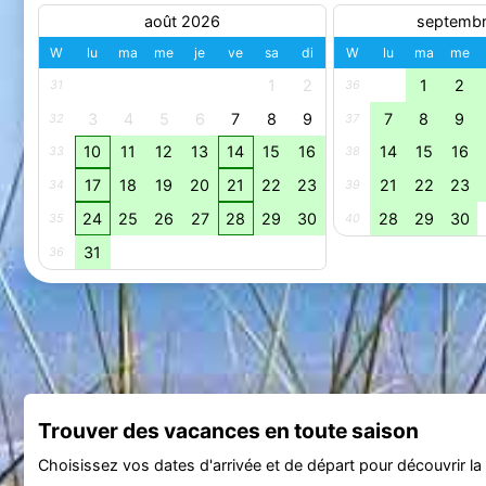
août 2026
septemb
W
lu
ma
me
je
ve
sa
di
W
lu
ma
me
1
2
1
2
31
36
3
4
5
6
7
8
9
7
8
9
32
37
10
11
12
13
14
15
16
14
15
16
33
38
17
18
19
20
21
22
23
21
22
23
34
39
24
25
26
27
28
29
30
28
29
30
35
40
31
36
Trouver des vacances en toute saison
Choisissez vos dates d'arrivée et de départ pour découvrir la d