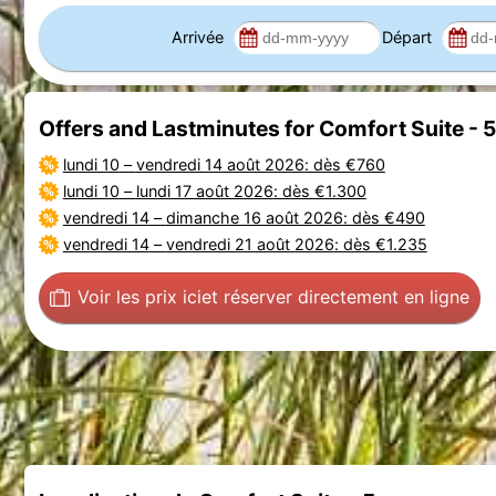
Arrivée
Départ
Offers and Lastminutes for Comfort Suite - 
lundi 10
–
vendredi 14 août 2026
: dès €760
lundi 10
–
lundi 17 août 2026
: dès €1.300
vendredi 14
–
dimanche 16 août 2026
: dès €490
vendredi 14
–
vendredi 21 août 2026
: dès €1.235
Voir les prix ici
et réserver directement en ligne