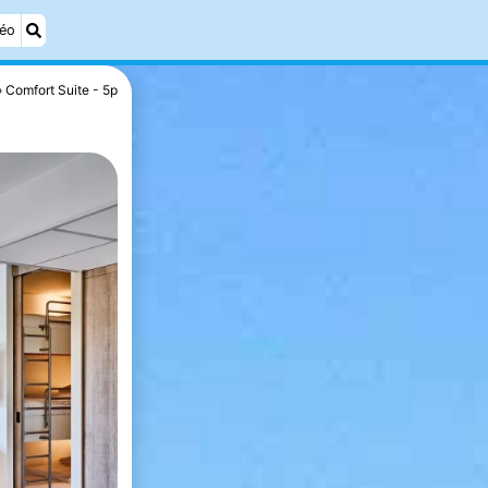
éo
Comfort Suite - 5p