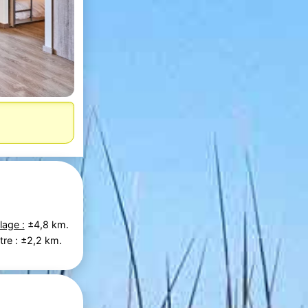
lage :
±4,8 km.
tre : ±2,2 km.