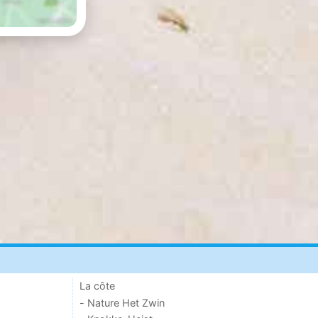
La côte
- Nature Het Zwin