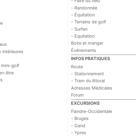
- Faire du vélo
- Randonnée
- Équitation
- Terrains de golf
ue
- Surfen
- Equitation
Boire et manger
jeux
Événements
x intérieures
INFOS PRATIQUES
 mini-golf
Route
en-être
- Stationnement
es
- Tram du littoral
Adresses Médicales
Forum
EXCURSIONS
Flandre-Occidentale
- Bruges
- Gand
- Ypres