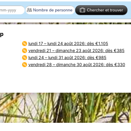
Chercher et trouver
5p
lundi 17
–
lundi 24 août 2026
: dès €1.105
vendredi 21
–
dimanche 23 août 2026
: dès €385
lundi 24
–
lundi 31 août 2026
: dès €985
vendredi 28
–
dimanche 30 août 2026
: dès €330