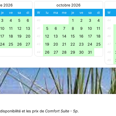
re 2026
octobre 2026
je
ve
sa
di
W
lu
ma
me
je
ve
sa
di
W
3
4
5
6
1
2
3
4
40
44
10
11
12
13
5
6
7
8
9
10
11
41
45
17
18
19
20
12
13
14
15
16
17
18
42
46
24
25
26
27
19
20
21
22
23
24
25
43
47
26
27
28
29
30
31
44
48
49
isponibilité et les prix de
Comfort Suite - 5p
.