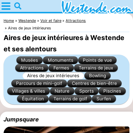
Home
Westende
Home
Westende
Voir et faire
Attractions
Aires de jeux intérieures
Astuces
Aires de jeux intérieures à Westende
Avec
et ses alentours
les
Passer
Musées
Monuments
Points de vue
Attractions
Fermes
Terrains de jeux
enfants
la
Appartements
Aires de jeux intérieures
Bowling
Parcours de mini-golf
Centres de bien-être
nuit
-
Villages & villes
Nature
Sports
Piscines
Équitation
Terrains de golf
Surfen
Holiday
-
Suites
Holiday
Campings
Jumpsquare
Nieuwpoort
Suites
Chambre