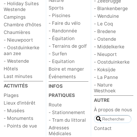
Nature
- Zeebrugge
- Holiday Suites
Sports
- Blankenberge
Westende
- Piscines
- Wenduine
Campings
- Faire du vélo
- Le Coq
Chambre d'hôtes
- Randonnée
- Bredene
Chaumières
- Équitation
- Ostende
- Nieuwpoort
- Terrains de golf
- Middelkerke
- Oostduinkerke
aan zee
- Surfen
- Nieuport
- Westende
- Equitation
- Oostduinkerke
Hôtels
Boire et manger
- Koksijde
Last minutes
Événements
- La Panne
- Nature
ACTIVITÉS
INFOS
Westhoek
Plages
PRATIQUES
AUTRE
Lieux d'intérêt
Route
À propos de nous
- Musées
- Stationnement
- Monuments
- Tram du littoral
- Points de vue
Adresses
Contact
Médicales