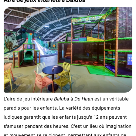
et
Événements
manger
Pratiques
Forum
Route
-
Stationnement
-
Tram
Adresses
L'aire de jeu intérieure
Baluba
à
De Haan
est un véritable
du
Médicales
Région
paradis pour les enfants. La variété des équipements
ludiques garantit que les enfants jusqu'à 12 ans peuvent
littoral
Flandre-
s'amuser pendant des heures. C'est un lieu où imagination
Occidentale
-
et mouvement se rejoignent, permettant aux enfants de