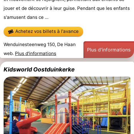
jouer et de découvrir à leur guise. Pendant que les enfants
Bruges
-
s'amusent dans ce ...
Gand
-
Achetez vos billets à l'avance
Ypres
La
Wenduinesteenweg 150, De Haan
Plus d'informations
côte
-
web.
Plus d'informations
Nature
-
Kidsworld Oostduinkerke
Het
Knokke-
-
Zwin
Heist
Zeebrugge
-
Blankenberge
-
Wenduine
-
Le
-