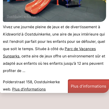
Coq
Bredene
-
Ostende
-
Vivez une journée pleine de jeux et de divertissement à
Middelkerke
-
Kidsworld
à
Oostduinkerke
, une aire de jeux intérieure qui
Nieuport
-
est l'endroit parfait pour les enfants pour se défouler, quel
que soit le temps. Située à côté du
Parc de Vacances
Oostduinkerke
-
Sunparks
, cette aire de jeux offre un environnement sûr et
Koksijde
-
adapté aux enfants où les enfants jusqu'à 12 ans peuvent
profiter de ...
La
-
Polderstraat 158, Oostduinkerke
Panne
Nature
Météo
Plus d'informations
web.
Plus d'informations
Westhoek
Contact