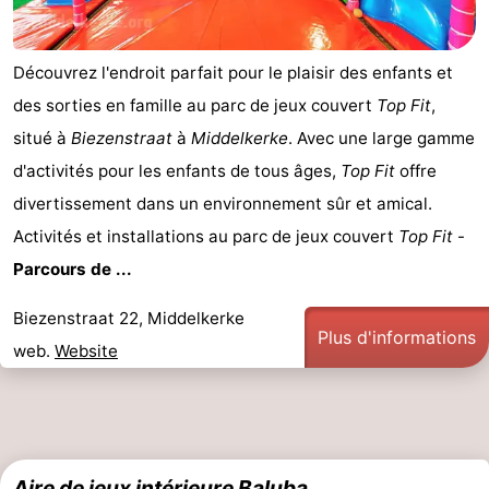
mini-
bien-
&
Nature
Découvrez l'endroit parfait pour le plaisir des enfants et
golf
être
villes
Sports
des sorties en famille au parc de jeux couvert
Top Fit
,
-
situé à
Biezenstraat
à
Middelkerke
. Avec une large gamme
d'activités pour les enfants de tous âges,
Top Fit
offre
Piscines
-
divertissement dans un environnement sûr et amical.
Faire
-
Activités et installations au parc de jeux couvert
Top Fit
-
Parcours de ...
du
Randonnée
-
Biezenstraat 22, Middelkerke
vélo
Équitation
-
Plus d'informations
web.
Website
Terrains
-
de
Surfen
-
golf
Equitation
Boire
Aire de jeux intérieure Baluba