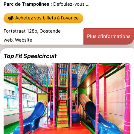
Parc de Trampolines :
Défoulez-vous ...
Musées
-
Achetez vos billets à l'avance
Monuments
-
Fortstraat 128b, Oostende
Points
Attractions
Plus d'informations
web.
Website
de
-
Top Fit Speelcircuit
vue
Fermes
-
Terrains
-
de
Aires
-
jeux
de
Bowling
-
jeux
Parcours
Centres
intérieures
de
de
Villages