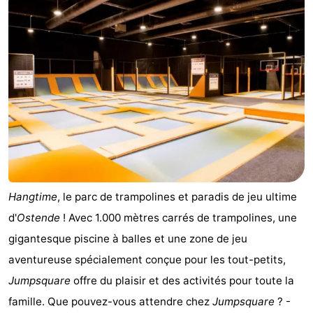
Westende
d'hôtes
Chaumières
-
Nieuwpoort
-
Oostduinkerke
-
aan
Westende
Hôtels
zee
Last
Hangtime
, le parc de trampolines et paradis de jeu ultime
minutes
Plages
d'
Ostende
! Avec 1.000 mètres carrés de trampolines, une
Voir
gigantesque piscine à balles et une zone de jeu
aventureuse spécialement conçue pour les tout-petits,
et
Lieux
Jumpsquare
offre du plaisir et des activités pour toute la
faire
d'intérêt
-
famille. Que pouvez-vous attendre chez
Jumpsquare
? -