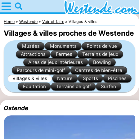
Home
Westende
Home
Westende
Voir et faire
Villages & villes
Villages & villes proches de Westende
Astuces
Musées
Monuments
Points de vue
Avec
Attractions
Fermes
Terrains de jeux
Aires de jeux intérieures
Bowling
les
Passer
Parcours de mini-golf
Centres de bien-être
enfants
la
Appartements
Villages & villes
Nature
Sports
Piscines
Équitation
Terrains de golf
Surfen
nuit
-
Holiday
-
Ostende
Suites
Holiday
Campings
Nieuwpoort
Suites
Chambre