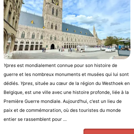
et
Événements
manger
Pratiques
Forum
Route
-
Ypres
est mondialement connue pour son histoire de
guerre et les nombreux monuments et musées qui lui sont
Stationnement
-
dédiés.
Ypres
, située au cœur de la région du Westhoek en
Tram
Adresses
Belgique, est une ville avec une histoire profonde, liée à la
Première Guerre mondiale. Aujourd'hui, c'est un lieu de
du
Médicales
Région
paix et de commémoration, où des touristes du monde
littoral
Flandre-
entier se rassemblent pour ...
Occidentale
-