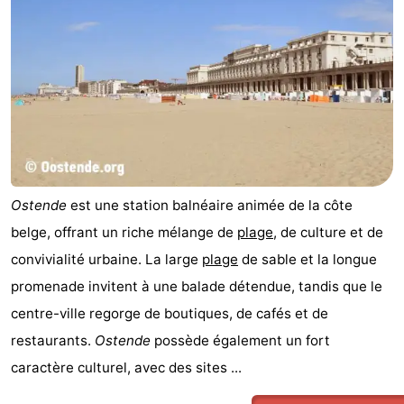
Westende
d'hôtes
Chaumières
-
Nieuwpoort
-
Oostduinkerke
-
aan
Westende
Hôtels
Ostende
est une station balnéaire animée de la côte
zee
Last
belge, offrant un riche mélange de
plage
, de culture et de
convivialité urbaine. La large
plage
de sable et la longue
minutes
Plages
promenade invitent à une balade détendue, tandis que le
Voir
centre-ville regorge de boutiques, de cafés et de
restaurants.
Ostende
possède également un fort
et
Lieux
caractère culturel, avec des sites ...
faire
d'intérêt
-