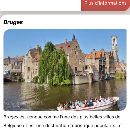
Plus d'informations
Bruges
-
Bruges
Gand
-
Ypres
La
côte
-
Nature
-
Het
Knokke-
-
Zwin
Heist
Zeebrugge
-
Blankenberge
-
Wenduine
-
Bruges
est connue comme l'une des plus belles villes de
Belgique et est une destination touristique populaire. Le
Le
-