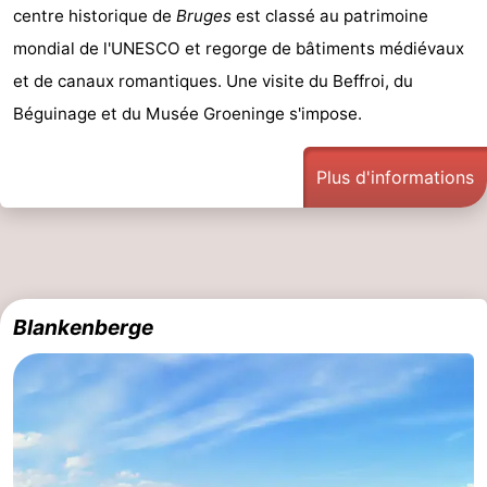
centre historique de
Bruges
est classé au patrimoine
Coq
Bredene
-
mondial de l'UNESCO et regorge de bâtiments médiévaux
et de canaux romantiques. Une visite du Beffroi, du
Ostende
-
Béguinage et du Musée Groeninge s'impose.
Middelkerke
-
Plus d'informations
Nieuport
-
Oostduinkerke
-
Koksijde
-
Blankenberge
La
-
Panne
Nature
Météo
Westhoek
Contact