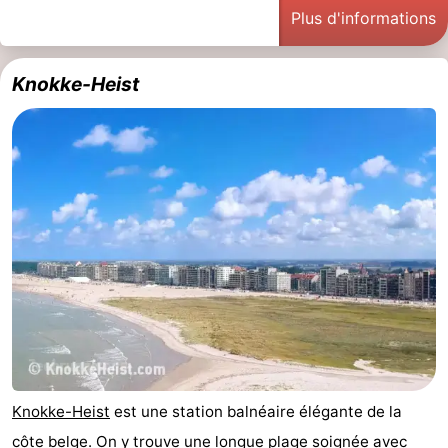
Plus d'informations
Musées
-
Monuments
-
Knokke-Heist
Points
Attractions
de
-
vue
Fermes
-
Terrains
-
de
Aires
-
jeux
de
Bowling
-
jeux
Parcours
Centres
Knokke-Heist
est une station balnéaire élégante de la
intérieures
de
de
Villages
côte belge. On y trouve une longue
plage
soignée avec