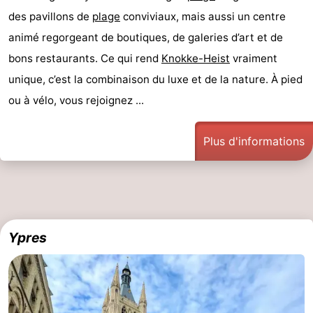
des pavillons de
plage
conviviaux, mais aussi un centre
mini-
bien-
&
Nature
animé regorgeant de boutiques, de galeries d’art et de
golf
être
villes
Sports
bons restaurants. Ce qui rend
Knokke-Heist
vraiment
unique, c’est la combinaison du luxe et de la nature. À pied
-
ou à vélo, vous rejoignez ...
Piscines
-
Plus d'informations
Faire
-
du
Randonnée
-
vélo
Équitation
-
Ypres
Terrains
-
de
Surfen
-
golf
Equitation
Boire