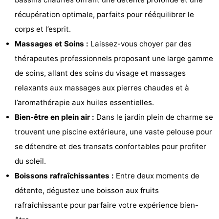
Musées
-
récupération optimale, parfaits pour rééquilibrer le
corps et l’esprit.
Monuments
-
Massages et Soins :
Laissez-vous choyer par des
Points
Attractions
thérapeutes professionnels proposant une large gamme
de soins, allant des soins du visage et massages
de
-
relaxants aux massages aux pierres chaudes et à
vue
Fermes
-
l’aromathérapie aux huiles essentielles.
Bien-être en plein air :
Dans le jardin plein de charme se
Terrains
-
trouvent une piscine extérieure, une vaste pelouse pour
de
Aires
-
se détendre et des transats confortables pour profiter
du soleil.
jeux
de
Bowling
-
Boissons rafraîchissantes :
Entre deux moments de
jeux
Parcours
Centres
détente, dégustez une boisson aux fruits
rafraîchissante pour parfaire votre expérience bien-
intérieures
de
de
Villages