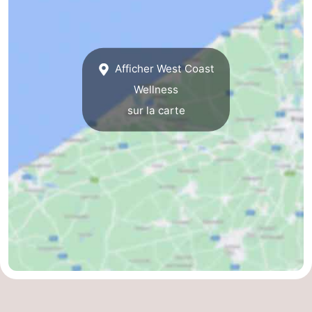
Coq
Bredene
-
Ostende
-
Afficher West Coast
Middelkerke
-
Wellness
sur la carte
Nieuport
-
Oostduinkerke
-
Koksijde
-
La
-
Panne
Nature
Météo
Westhoek
Contact