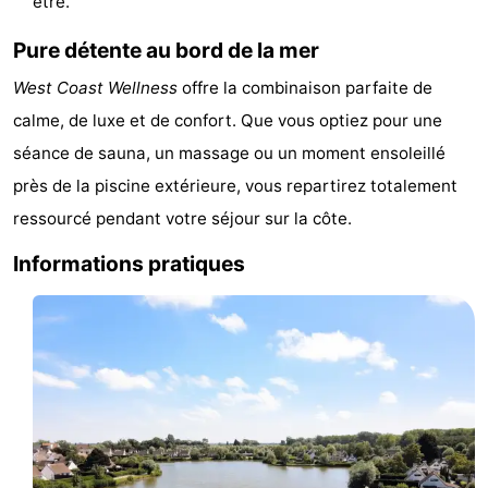
être.
mini-
bien-
&
Nature
Pure détente au bord de la mer
golf
être
villes
Sports
West Coast Wellness
offre la combinaison parfaite de
calme, de luxe et de confort. Que vous optiez pour une
-
séance de sauna, un massage ou un moment ensoleillé
Piscines
-
près de la piscine extérieure, vous repartirez totalement
ressourcé pendant votre séjour sur la côte.
Faire
-
Informations pratiques
du
Randonnée
-
vélo
Équitation
-
Terrains
-
de
Surfen
-
golf
Equitation
Boire