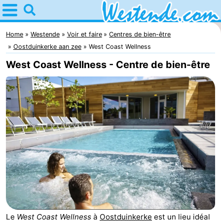
Home
Westende
Home
Westende
Voir et faire
Centres de bien-être
Oostduinkerke aan zee
West Coast Wellness
Astuces
West Coast Wellness - Centre de bien-être
Avec
les
Passer
enfants
la
Appartements
nuit
-
Holiday
-
Suites
Holiday
Campings
Nieuwpoort
Suites
Chambre
Le
West Coast Wellness
à
Oostduinkerke
est un lieu idéal