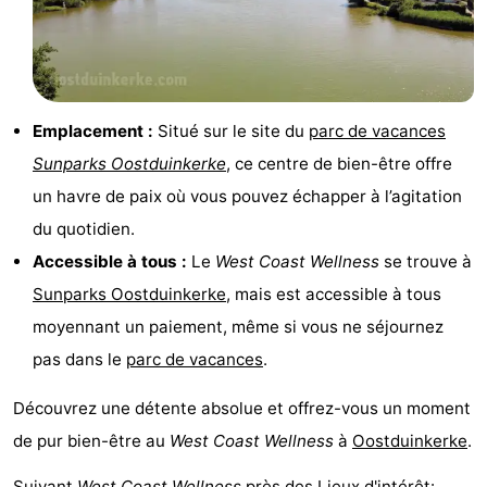
et
Événements
manger
Pratiques
Emplacement :
Situé sur le site du
parc de vacances
Forum
Sunparks Oostduinkerke
, ce centre de bien-être offre
Route
un havre de paix où vous pouvez échapper à l’agitation
du quotidien.
-
Accessible à tous :
Le
West Coast Wellness
se trouve à
Stationnement
-
Sunparks Oostduinkerke
, mais est accessible à tous
moyennant un paiement, même si vous ne séjournez
Tram
Adresses
pas dans le
parc de vacances
.
du
Médicales
Région
Découvrez une détente absolue et offrez-vous un moment
littoral
Flandre-
de pur bien-être au
West Coast Wellness
à
Oostduinkerke
.
Occidentale
-
Suivant
West Coast Wellness
près des Lieux d'intérêt: