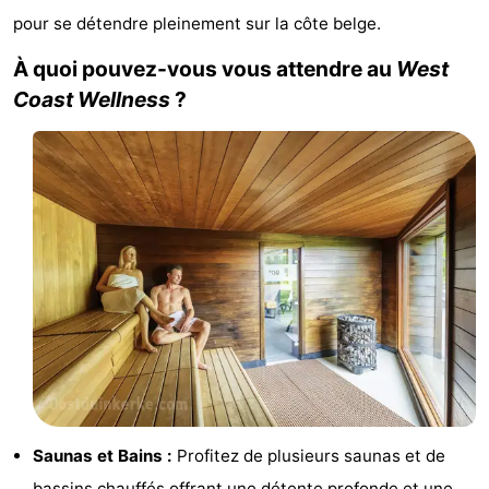
pour se détendre pleinement sur la côte belge.
Westende
d'hôtes
Chaumières
À quoi pouvez-vous vous attendre au
West
-
Coast Wellness
?
Nieuwpoort
-
Oostduinkerke
-
aan
Westende
Hôtels
zee
Last
minutes
Plages
Voir
et
Lieux
Saunas et Bains :
Profitez de plusieurs saunas et de
faire
d'intérêt
-
bassins chauffés offrant une détente profonde et une