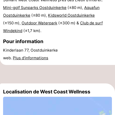
Mini-golf Sunparks Oostduinkerke
(±80 m),
Aquafun
Bruges
-
Oostduinkerke
(±80 m),
Kidsworld Oostduinkerke
Gand
-
(±150 m),
Outdoor Waterpark
(±300 m) &
Club de surf
Windekind
(±1,7 km).
Ypres
La
Pour information
côte
-
Kinderlaan 77, Oostduinkerke
Nature
-
web.
Plus d'informations
Het
Knokke-
-
Zwin
Heist
Zeebrugge
-
Blankenberge
-
Localisation de West Coast Wellness
Wenduine
-
Le
-