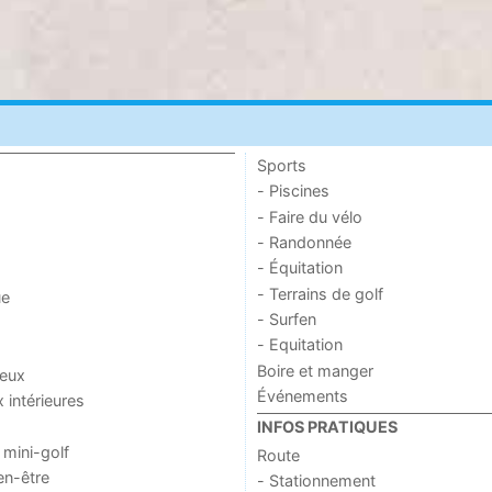
Sports
- Piscines
- Faire du vélo
- Randonnée
- Équitation
- Terrains de golf
ue
- Surfen
- Equitation
Boire et manger
jeux
Événements
x intérieures
INFOS PRATIQUES
 mini-golf
Route
en-être
- Stationnement