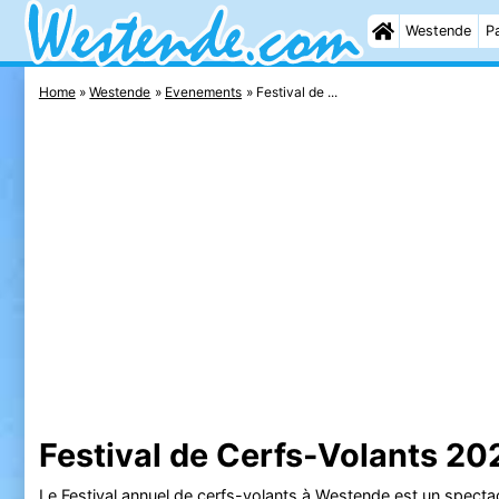
Westende
Pa
Home
Westende
Evenements
Festival de ...
Festival de Cerfs-Volants 20
Le Festival annuel de cerfs-volants à
Westende
est un spectac