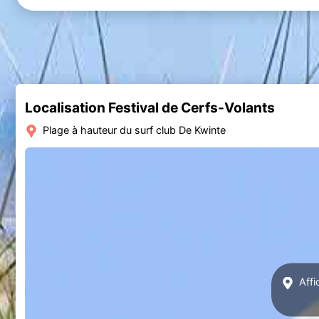
Localisation Festival de Cerfs-Volants
Plage à hauteur du surf club De Kwinte
Affi