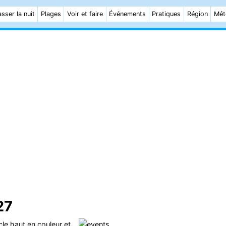
sser la nuit
Plages
Voir et faire
Événements
Pratiques
Région
Mét
27
le haut en couleur et