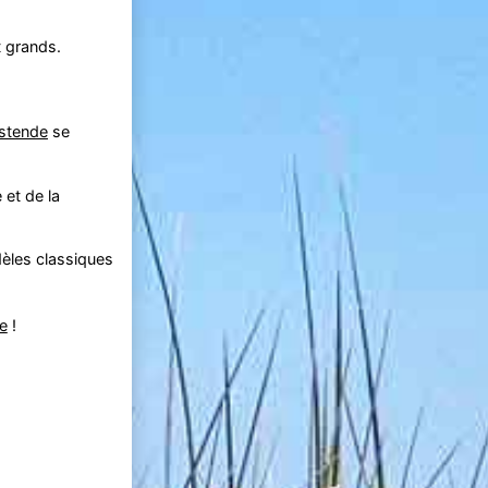
t grands.
stende
se
et de la
èles classiques
e
!