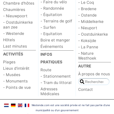
- Faire du vélo
- Le Coq
Chambre d'hôtes
et
Événements
- Randonnée
- Bredene
Chaumières
- Équitation
- Ostende
- Nieuwpoort
manger
Pratiques
- Terrains de golf
- Middelkerke
- Oostduinkerke
aan zee
- Surfen
- Nieuport
Forum
- Westende
- Equitation
- Oostduinkerke
Hôtels
Boire et manger
- Koksijde
Route
Last minutes
Événements
- La Panne
- Nature
-
ACTIVITÉS
INFOS
Westhoek
Plages
PRATIQUES
Stationnement
-
AUTRE
Lieux d'intérêt
Route
À propos de nous
- Musées
- Stationnement
Tram
Adresses
- Monuments
- Tram du littoral
- Points de vue
du
Médicales
Région
Adresses
Contact
Médicales
littoral
Flandre-
Westende.com est une société privée et ne fait pas partie d'une
Occidentale
-
municipalité ou d'un gouvernement