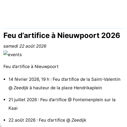
Westende
d'hôtes
Chaumières
-
Nieuwpoort
-
Feu d’artifice à Nieuwpoort 2026
Oostduinkerke
-
samedi 22 août 2026
aan
Westende
Hôtels
Feu d’artifice à Nieuwpoort
zee
Last
14 février 2026, 19 h : Feu d’artifice de la Saint-Valentin
minutes
Plages
@
Zeedijk
à hauteur de la place Hendrikaplein
Voir
21 juillet 2026 : Feu d’artifice @ Fonteinenplein sur la
Kaai
et
Lieux
22 août 2026 : Feu d’artifice @
Zeedijk
faire
d'intérêt
-