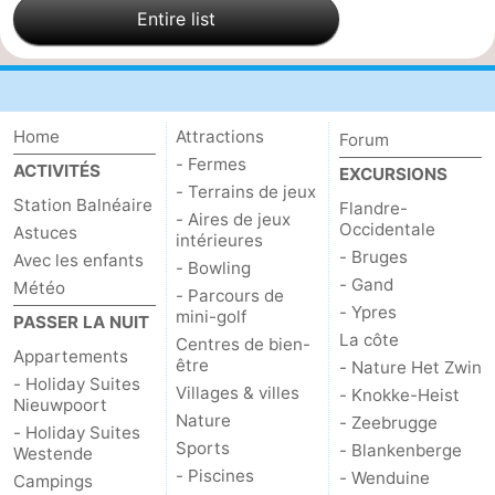
Entire list
mini-
bien-
&
Nature
golf
être
villes
Sports
-
Home
Attractions
Forum
- Fermes
ACTIVITÉS
EXCURSIONS
Piscines
-
- Terrains de jeux
Station Balnéaire
Flandre-
- Aires de jeux
Occidentale
Faire
-
Astuces
intérieures
- Bruges
Avec les enfants
- Bowling
du
Randonnée
-
- Gand
Météo
- Parcours de
- Ypres
mini-golf
PASSER LA NUIT
vélo
Équitation
-
La côte
Centres de bien-
Appartements
être
- Nature Het Zwin
Terrains
-
- Holiday Suites
Villages & villes
- Knokke-Heist
Nieuwpoort
Nature
- Zeebrugge
de
Surfen
-
- Holiday Suites
Sports
- Blankenberge
Westende
- Piscines
- Wenduine
golf
Equitation
Boire
Campings