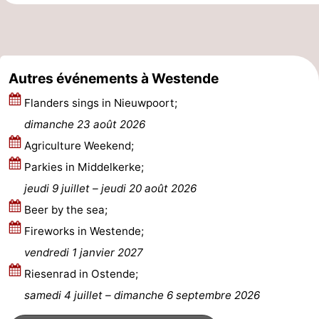
Musées
-
Monuments
-
Autres événements à Westende
Points
Attractions
Flanders sings in Nieuwpoort;
de
-
dimanche 23 août 2026
Agriculture Weekend;
vue
Fermes
-
Parkies in Middelkerke;
Terrains
-
jeudi 9 juillet
–
jeudi 20 août 2026
Beer by the sea;
de
Aires
-
Fireworks in Westende;
jeux
de
Bowling
-
vendredi 1 janvier 2027
Riesenrad in Ostende;
jeux
Parcours
Centres
samedi 4 juillet
–
dimanche 6 septembre 2026
intérieures
de
de
Villages