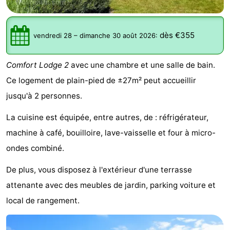
Westende
d'hôtes
Chaumières
dès €355
-
vendredi 28
–
dimanche 30 août 2026
:
Nieuwpoort
-
Comfort Lodge 2
avec une chambre et une salle de bain.
Ce logement de plain-pied de ±27m² peut accueillir
Oostduinkerke
-
jusqu'à 2 personnes.
aan
Westende
Hôtels
La cuisine est équipée, entre autres, de : réfrigérateur,
zee
Last
machine à café, bouilloire, lave-vaisselle et four à micro-
ondes combiné.
minutes
Plages
De plus, vous disposez à l'extérieur d'une terrasse
Voir
attenante avec des meubles de jardin, parking voiture et
et
Lieux
local de rangement.
faire
d'intérêt
-