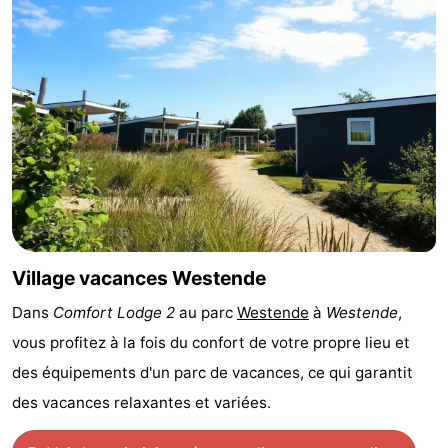
Musées
-
Monuments
-
Points
Attractions
de
-
vue
Fermes
-
Terrains
-
Village vacances Westende
de
Aires
-
Dans
Comfort Lodge 2
au parc
Westende
à
Westende
,
jeux
de
Bowling
-
vous profitez à la fois du confort de votre propre lieu et
des équipements d'un parc de vacances, ce qui garantit
jeux
Parcours
Centres
des vacances relaxantes et variées.
intérieures
de
de
Villages