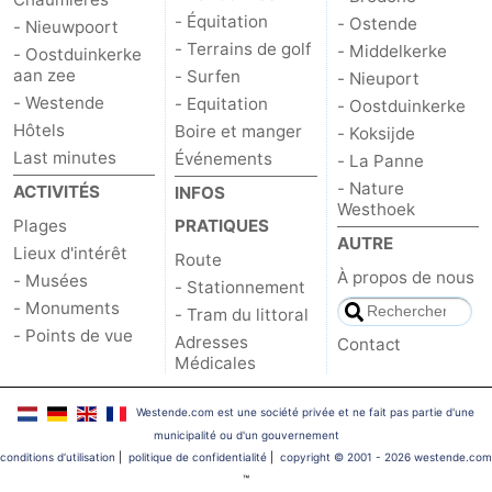
- Équitation
- Ostende
- Nieuwpoort
- Terrains de golf
- Middelkerke
- Oostduinkerke
aan zee
- Surfen
- Nieuport
- Westende
- Equitation
- Oostduinkerke
Hôtels
Boire et manger
- Koksijde
Last minutes
Événements
- La Panne
- Nature
ACTIVITÉS
INFOS
Westhoek
Plages
PRATIQUES
AUTRE
Lieux d'intérêt
Route
À propos de nous
- Musées
- Stationnement
- Monuments
- Tram du littoral
- Points de vue
Adresses
Contact
Médicales
Westende.com est une société privée et ne fait pas partie d'une
municipalité ou d'un gouvernement
conditions d‘utilisation
|
politique de confidentialité
|
copyright © 2001 - 2026 westende.com
™