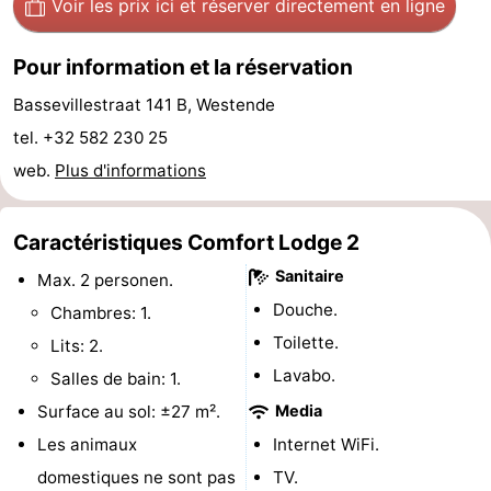
Voir les prix ici
et réserver directement en ligne
mini-
bien-
&
Nature
Pour information et la réservation
golf
être
villes
Sports
Bassevillestraat 141 B, Westende
-
tel. +32 582 230 25
web.
Plus d'informations
Piscines
-
Faire
-
Caractéristiques Comfort Lodge 2
Sanitaire
du
Randonnée
-
Max. 2 personen.
Douche.
Chambres: 1.
vélo
Équitation
-
Toilette.
Lits: 2.
Lavabo.
Terrains
-
Salles de bain: 1.
Surface au sol: ±27 m².
Media
de
Surfen
-
Les animaux
Internet WiFi.
golf
Equitation
Boire
domestiques ne sont pas
TV.