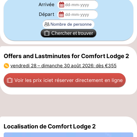
Arrivée
Coq
Bredene
-
Départ
Ostende
-
Chercher et trouver
Middelkerke
-
Nieuport
-
Offers and Lastminutes for Comfort Lodge 2
Oostduinkerke
-
vendredi 28
–
dimanche 30 août 2026
: dès €355
Koksijde
-
Voir les prix ici
et réserver directement en ligne
La
-
Panne
Nature
Météo
Westhoek
Contact
Localisation de Comfort Lodge 2