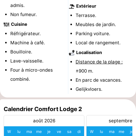
admis.
Extérieur
et
Événements
Non fumeur.
Terrasse.
manger
Pratiques
Cuisine
Meubles de jardin.
Réfrigérateur.
Parking voiture.
Forum
Machine à café.
Local de rangement.
Route
Bouilloire.
Localisation
Lave-vaisselle.
Distance de la plage :
-
Four à micro-ondes
±900 m.
Stationnement
-
combiné.
En parc de vacances.
Gelijkvloers.
Tram
Adresses
du
Médicales
Région
Calendrier Comfort Lodge 2
littoral
Flandre-
août 2026
septembre 
W
lu
ma
me
je
ve
sa
di
W
lu
ma
me
je
Occidentale
-