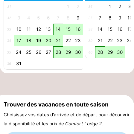
1
2
1
2
3
31
36
Bruges
-
3
4
5
6
7
8
9
7
8
9
10
32
37
Gand
-
10
11
12
13
14
15
16
14
15
16
17
33
38
Ypres
La
17
18
19
20
21
22
23
21
22
23
24
34
39
côte
-
24
25
26
27
28
29
30
28
29
30
35
40
31
Nature
-
36
Het
Knokke-
-
Zwin
Heist
Zeebrugge
-
Trouver des vacances en toute saison
Blankenberge
-
Choisissez vos dates d'arrivée et de départ pour découvrir
Wenduine
-
la disponibilité et les prix de
Comfort Lodge 2
.
Le
-