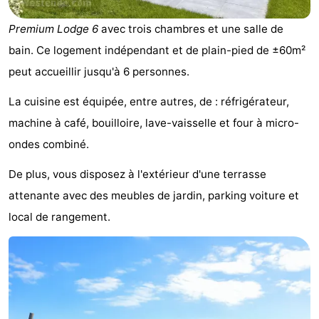
Westende
d'hôtes
Chaumières
Premium Lodge 6
avec trois chambres et une salle de
-
bain. Ce logement indépendant et de plain-pied de ±60m²
peut accueillir jusqu'à 6 personnes.
Nieuwpoort
-
La cuisine est équipée, entre autres, de : réfrigérateur,
Oostduinkerke
-
machine à café, bouilloire, lave-vaisselle et four à micro-
ondes combiné.
aan
Westende
Hôtels
De plus, vous disposez à l'extérieur d'une terrasse
zee
Last
attenante avec des meubles de jardin, parking voiture et
minutes
Plages
local de rangement.
Voir
et
Lieux
faire
d'intérêt
-