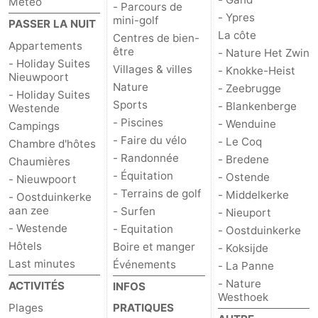
Météo
- Parcours de
- Ypres
mini-golf
PASSER LA NUIT
La côte
Centres de bien-
Appartements
être
- Nature Het Zwin
- Holiday Suites
Villages & villes
- Knokke-Heist
Nieuwpoort
Nature
- Zeebrugge
- Holiday Suites
Sports
- Blankenberge
Westende
- Piscines
- Wenduine
Campings
- Faire du vélo
- Le Coq
Chambre d'hôtes
- Randonnée
- Bredene
Chaumières
- Équitation
- Ostende
- Nieuwpoort
- Terrains de golf
- Middelkerke
- Oostduinkerke
aan zee
- Surfen
- Nieuport
- Westende
- Equitation
- Oostduinkerke
Hôtels
Boire et manger
- Koksijde
Last minutes
Événements
- La Panne
- Nature
ACTIVITÉS
INFOS
Westhoek
Plages
PRATIQUES