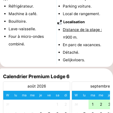
Réfrigérateur.
Parking voiture.
et
Événements
Machine à café.
Local de rangement.
manger
Pratiques
Bouilloire.
Localisation
Lave-vaisselle.
Distance de la plage :
Forum
Four à micro-ondes
±900 m.
Route
combiné.
En parc de vacances.
Détaché.
-
Gelijkvloers.
Stationnement
-
Calendrier Premium Lodge 6
Tram
Adresses
août 2026
septembre 
du
Médicales
Région
W
lu
ma
me
je
ve
sa
di
W
lu
ma
me
je
littoral
Flandre-
1
2
1
2
3
31
36
Occidentale
-