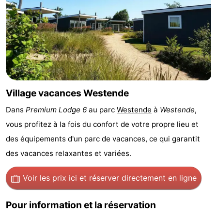
Musées
-
Monuments
-
Points
Attractions
de
-
Village vacances Westende
vue
Fermes
-
Dans
Premium Lodge 6
au parc
Westende
à
Westende
,
Terrains
-
vous profitez à la fois du confort de votre propre lieu et
des équipements d'un parc de vacances, ce qui garantit
de
Aires
-
des vacances relaxantes et variées.
jeux
de
Bowling
-
Voir les prix ici
et réserver directement en ligne
jeux
Parcours
Centres
Pour information et la réservation
intérieures
de
de
Villages