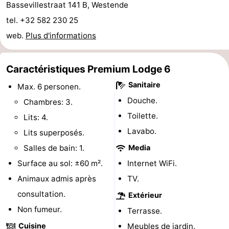
Bassevillestraat 141 B, Westende
mini-
bien-
&
Nature
tel. +32 582 230 25
web.
Plus d'informations
golf
être
villes
Sports
-
Caractéristiques Premium Lodge 6
Piscines
-
Sanitaire
Max. 6 personen.
Douche.
Chambres: 3.
Faire
-
Toilette.
Lits: 4.
du
Randonnée
-
Lavabo.
Lits superposés.
Salles de bain: 1.
Media
vélo
Équitation
-
Surface au sol: ±60 m².
Internet WiFi.
Terrains
-
Animaux admis après
TV.
consultation.
Extérieur
de
Surfen
-
Non fumeur.
Terrasse.
golf
Equitation
Boire
Cuisine
Meubles de jardin.