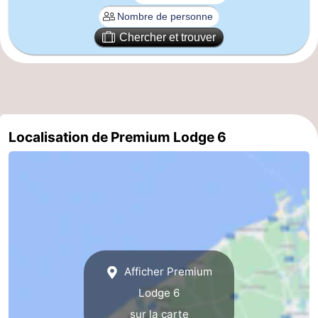
Coq
Bredene
-
Chercher et trouver
Ostende
-
Middelkerke
-
Nieuport
-
Localisation de Premium Lodge 6
Oostduinkerke
-
Koksijde
-
La
-
Panne
Nature
Météo
Afficher Premium
Westhoek
Contact
Lodge 6
sur la carte