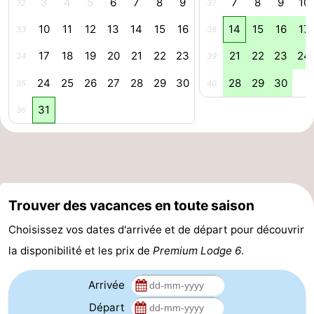
3
4
5
6
7
8
9
7
8
9
10
32
37
Bruges
-
10
11
12
13
14
15
16
14
15
16
17
33
38
Gand
-
17
18
19
20
21
22
23
21
22
23
24
34
39
24
25
26
27
28
29
30
28
29
30
35
40
Ypres
La
31
36
côte
-
Nature
-
Het
Knokke-
-
Trouver des vacances en toute saison
Zwin
Heist
Zeebrugge
-
Choisissez vos dates d'arrivée et de départ pour découvrir
Blankenberge
-
la disponibilité et les prix de
Premium Lodge 6
.
Wenduine
-
Arrivée
Le
-
Départ