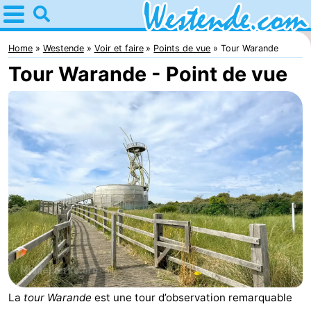
Home
Westende
Home
Westende
Voir et faire
Points de vue
Tour Warande
Tour Warande - Point de vue
Astuces
Avec
les
Passer
enfants
la
Appartements
nuit
-
Holiday
-
Suites
Holiday
Campings
Nieuwpoort
Suites
Chambre
La
tour Warande
est une tour d’observation remarquable