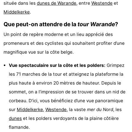
située dans les
dunes de Warande
, entre
Westende
et
Westende
d'hôtes
Chaumières
Middelkerke
.
-
Que peut-on attendre de la
tour Warande
?
Nieuwpoort
-
Un point de repère moderne et un lieu apprécié des
promeneurs et des cyclistes qui souhaitent profiter d’une
Oostduinkerke
-
magnifique vue sur la côte belge.
aan
Westende
Hôtels
Vue spectaculaire sur la côte et les polders:
Grimpez
zee
Last
les 71 marches de la tour et atteignez la plateforme la
plus haute à environ 20 mètres de hauteur. Depuis le
minutes
Plages
sommet, on a l’impression de se trouver dans un nid de
Voir
corbeau. D’ici, vous bénéficiez d’une vue panoramique
sur
Middelkerke
,
Westende
, la vaste
mer du Nord
, les
et
Lieux
dunes
et les polders verdoyants de la plaine côtière
faire
d'intérêt
-
flamande.