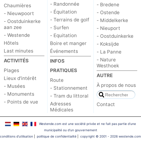
- Randonnée
- Bredene
Chaumières
- Équitation
- Ostende
- Nieuwpoort
- Terrains de golf
- Middelkerke
- Oostduinkerke
aan zee
- Surfen
- Nieuport
- Westende
- Equitation
- Oostduinkerke
Hôtels
Boire et manger
- Koksijde
Last minutes
Événements
- La Panne
- Nature
ACTIVITÉS
INFOS
Westhoek
Plages
PRATIQUES
AUTRE
Lieux d'intérêt
Route
À propos de nous
- Musées
- Stationnement
- Monuments
- Tram du littoral
- Points de vue
Adresses
Contact
Médicales
Westende.com est une société privée et ne fait pas partie d'une
municipalité ou d'un gouvernement
conditions d‘utilisation
|
politique de confidentialité
|
copyright © 2001 - 2026 westende.com