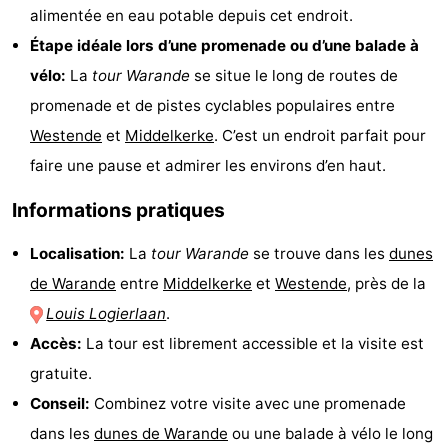
alimentée en eau potable depuis cet endroit.
mini-
bien-
&
Nature
Étape idéale lors d’une promenade ou d’une balade à
golf
être
villes
Sports
vélo:
La
tour Warande
se situe le long de routes de
promenade et de pistes cyclables populaires entre
-
Westende
et
Middelkerke
. C’est un endroit parfait pour
Piscines
-
faire une pause et admirer les environs d’en haut.
Informations pratiques
Faire
-
du
Randonnée
-
Localisation:
La
tour Warande
se trouve dans les
dunes
de Warande
entre
Middelkerke
et
Westende
, près de la
vélo
Équitation
-
Louis Logierlaan
.
Terrains
-
Accès:
La tour est librement accessible et la visite est
gratuite.
de
Surfen
-
Conseil:
Combinez votre visite avec une promenade
golf
Equitation
Boire
dans les
dunes de Warande
ou une balade à vélo le long