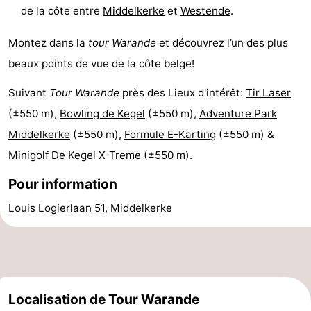
de la côte entre
Middelkerke
et
Westende
.
et
Événements
Montez dans la
tour Warande
et découvrez l’un des plus
manger
Pratiques
beaux points de vue de la côte belge!
Forum
Suivant
Tour Warande
près des Lieux d'intérêt:
Tir Laser
(±550 m),
Bowling de Kegel
(±550 m),
Adventure Park
Route
Middelkerke
(±550 m),
Formule E-Karting
(±550 m) &
-
Minigolf De Kegel X-Treme
(±550 m).
Stationnement
-
Pour information
Louis Logierlaan 51, Middelkerke
Tram
Adresses
du
Médicales
Région
littoral
Flandre-
Localisation de Tour Warande
Occidentale
-