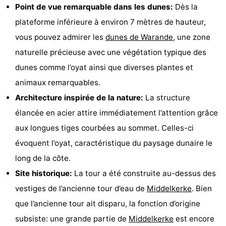
Point de vue remarquable dans les dunes:
Dès la
Musées
-
plateforme inférieure à environ 7 mètres de hauteur,
Monuments
-
vous pouvez admirer les
dunes de Warande
, une zone
naturelle précieuse avec une végétation typique des
Points
Attractions
dunes comme l’oyat ainsi que diverses plantes et
de
-
animaux remarquables.
Architecture inspirée de la nature:
La structure
vue
Fermes
-
élancée en acier attire immédiatement l’attention grâce
Terrains
-
aux longues tiges courbées au sommet. Celles-ci
évoquent l’oyat, caractéristique du paysage dunaire le
de
Aires
-
long de la côte.
jeux
de
Bowling
-
Site historique:
La tour a été construite au-dessus des
vestiges de l’ancienne tour d’eau de
Middelkerke
. Bien
jeux
Parcours
Centres
que l’ancienne tour ait disparu, la fonction d’origine
intérieures
de
de
Villages
subsiste: une grande partie de
Middelkerke
est encore