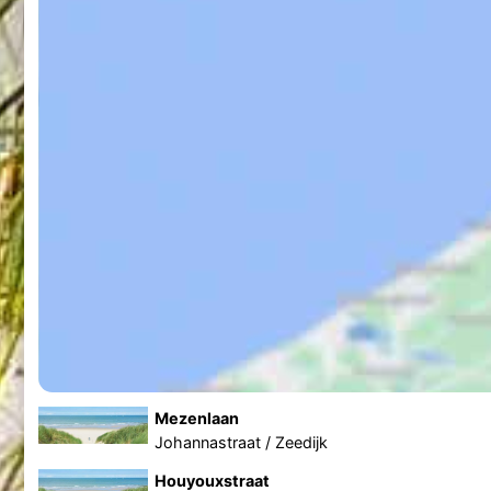
Mezenlaan
Johannastraat / Zeedijk
Houyouxstraat