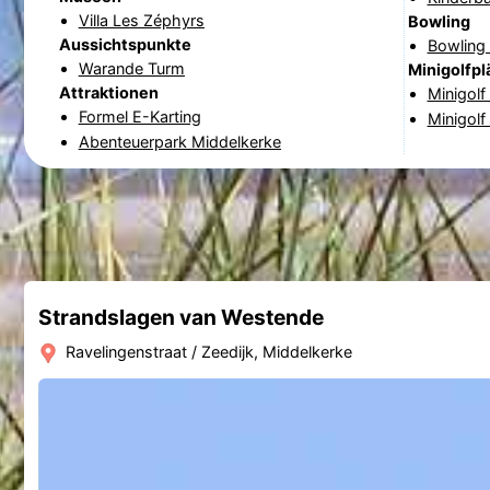
Villa Les Zéphyrs
Bowling
Aussichtspunkte
Bowling 
Warande Turm
Minigolfpl
Attraktionen
Minigolf
Formel E-Karting
Minigol
Abenteuerpark Middelkerke
Strandslagen van Westende
Ravelingenstraat / Zeedijk, Middelkerke