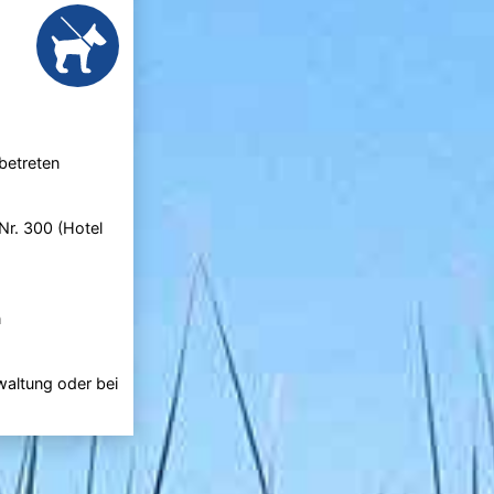
betreten
r. 300 (Hotel
n
waltung oder bei