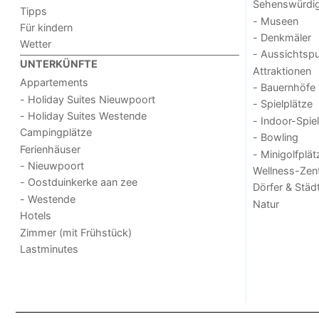
Sehenswürdig
Tipps
- Museen
Für kindern
- Denkmäler
Wetter
- Aussichtsp
UNTERKÜNFTE
Attraktionen
Appartements
- Bauernhöfe
- Holiday Suites Nieuwpoort
- Spielplätze
- Holiday Suites Westende
- Indoor-Spie
Campingplätze
- Bowling
Ferienhäuser
- Minigolfplät
- Nieuwpoort
Wellness-Zen
- Oostduinkerke aan zee
Dörfer & Städ
- Westende
Natur
Hotels
Zimmer (mit Frühstück)
Lastminutes