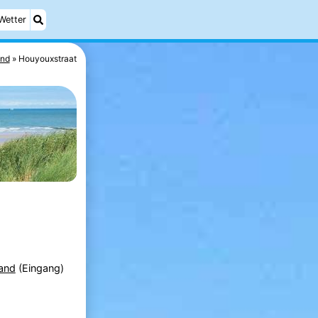
Wetter
and
Houyouxstraat
and
(Eingang)