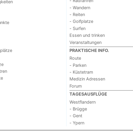
- Radfahren
keiten
- Wandern
- Reiten
- Golfplatze
unkte
- Surfen
Essen und trinken
Veranstaltungen
lplätze
PRAKTISCHE INFO.
Route
ze
- Parken
tren
- Küstetram
te
Medizin Adressen
Forum
TAGESAUSFLÜGE
Westflandern
- Brügge
- Gent
- Ypern