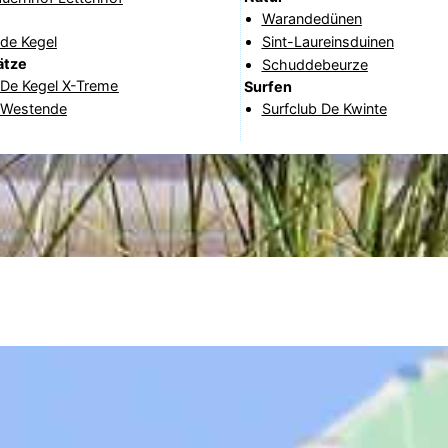
Warandedünen
de Kegel
Sint-Laureinsduinen
ätze
Schuddebeurze
 De Kegel X-Treme
Surfen
f Westende
Surfclub De Kwinte