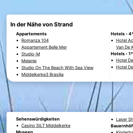
In der Nähe von Strand
Appartements
Hotels - 4
Romanza 104
Hotel Acropolis Op H
Appartement Belle Mer
Van De 
Hotels - 1*
Studio-M
Hotel De
Melanie
Hotel D
Studio On The Beach With Sea View
Middelkerke3 Brasilia
Sehenswürdigkeiten
Laser S
Casino SILT Middelkerke
Bauernhö
Museen
Kinderb