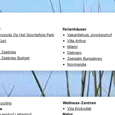
*
Ferienhäuser
et Sportiefste Park
Vakantiehuis Jonckershof
Kust
Villa Arthur
Miami
 Zeebries
Delmaro
e Zeebries Budget
Zeegalm Bungalows
Normandie
Wellness-Zentren
hooting
Vita Krokodiel
fe
Natur
auernhof Lettenhof