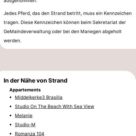
ausgenommen.
Städte
Sport
Jedes Pferd, das den Strand betritt, muss ein Kennzeichen
tragen. Diese Kennzeichen können beim Sekretariat der
-
GeMaindeverwaltung oder bei den Manegen abgeholt
Schwimmbader
-
werden.
Radfahren
-
Wandern
-
Reiten
-
In der Nähe von Strand
Appartements
Golfplatze
-
Middelkerke3 Brasilia
Surfen
Essen
Studio On The Beach With Sea View
Melanie
und
Veranstaltungen
Studio-M
trinken
Praktisch
Romanza 104