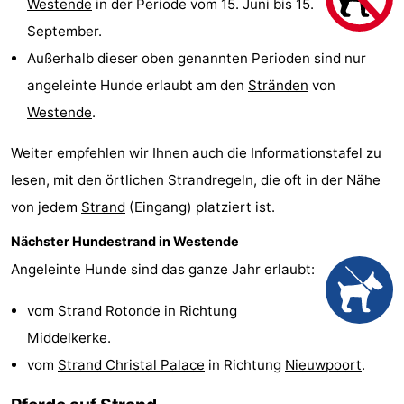
Westende
in der Periode vom 15. Juni bis 15.
Westende
-
September.
Außerhalb dieser oben genannten Perioden sind nur
Nieuwpoort
-
angeleinte Hunde erlaubt am den
Stränden
von
Oostduinkerke
-
Westende
.
aan
Westende
Hotels
Weiter empfehlen wir Ihnen auch die Informationstafel zu
lesen, mit den örtlichen Strandregeln, die oft in der Nähe
zee
Zimmer
von jedem
Strand
(Eingang) platziert ist.
(mit
Lastminutes
Nächster Hundestrand in Westende
Frühstück)
Strand
Angeleinte Hunde sind das ganze Jahr erlaubt:
Sehen
vom
Strand Rotonde
in Richtung
Middelkerke
.
&
-
vom
Strand Christal Palace
in Richtung
Nieuwpoort
.
tun
Museen
-