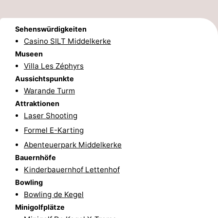
Ypern
Die
Sehenswürdigkeiten
Küste
-
Casino SILT Middelkerke
Museen
Natur
-
Villa Les Zéphyrs
Aussichtspunkte
Het
Knokke-
-
Warande Turm
Zwin
Heist
Zeebrugge
-
Attraktionen
Laser Shooting
Blankenberge
-
Formel E-Karting
Abenteuerpark Middelkerke
Wenduine
-
Bauernhöfe
De
-
Kinderbauernhof Lettenhof
Bowling
Haan
Bredene
-
Bowling de Kegel
Minigolfplätze
Ostende
-