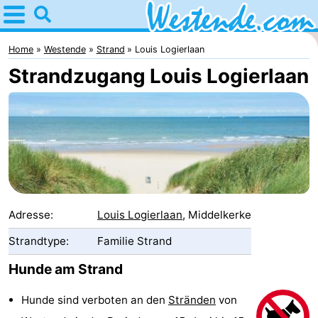
Home
Westende
Home
Westende
Strand
Louis Logierlaan
Strandzugang Louis Logierlaan
Tipps
Für
kindern
Übernachten
Appartements
-
Adresse:
Louis Logierlaan
, Middelkerke
Holiday
-
Strandtype:
Familie Strand
Hunde am Strand
Suites
Holiday
Campingplätze
Hunde sind verboten an den
Stränden
von
Nieuwpoort
Suites
Ferienhäuser