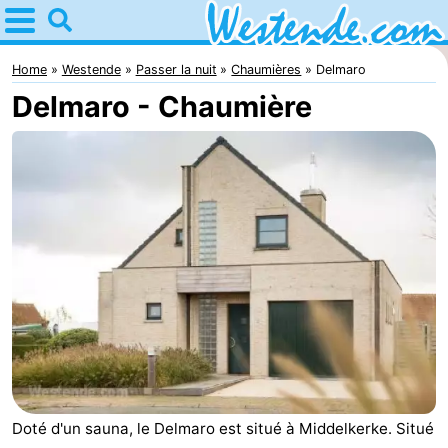
Home
Westende
Home
Westende
Passer la nuit
Chaumières
Delmaro
Delmaro - Chaumière
Astuces
Avec
les
Passer
enfants
la
Appartements
nuit
-
Holiday
-
Suites
Holiday
Campings
Nieuwpoort
Suites
Chambre
Doté d'un sauna, le Delmaro est situé à Middelkerke. Situé