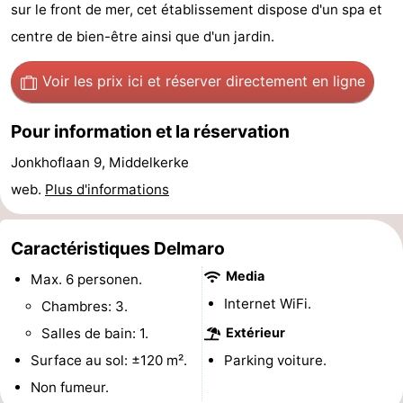
sur le front de mer, cet établissement dispose d'un spa et
Westende
d'hôtes
Chaumières
centre de bien-être ainsi que d'un jardin.
-
Voir les prix ici
et réserver directement en ligne
Nieuwpoort
-
Pour information et la réservation
Oostduinkerke
-
Jonkhoflaan 9, Middelkerke
aan
Westende
Hôtels
web.
Plus d'informations
zee
Last
Caractéristiques Delmaro
minutes
Plages
Media
Max. 6 personen.
Internet WiFi.
Voir
Chambres: 3.
Salles de bain: 1.
Extérieur
et
Lieux
Surface au sol: ±120 m².
Parking voiture.
faire
d'intérêt
-
Non fumeur.