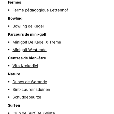
Fermes
mini-
bien-
&
Nature
Ferme pédagogique Lettenhof
Bowling
golf
être
villes
Sports
Bowling de Kegel
-
Parcours de mini-golf
Piscines
-
Minigolf De Kegel X-Treme
Minigolf Westende
Faire
-
Centres de bien-être
du
Randonnée
-
Vita Krokodiel
Nature
vélo
Équitation
-
Dunes de Warande
Terrains
-
Sint-Laureinsduinen
Schuddebeurze
de
Surfen
-
Surfen
golf
Equitation
Boire
Club de Surf De Kwinte