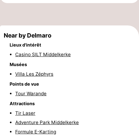
Musées
-
Monuments
-
Near by Delmaro
Points
Attractions
Lieux d'intérêt
de
-
Casino SILT Middelkerke
vue
Fermes
-
Musées
Villa Les Zéphyrs
Terrains
-
Points de vue
de
Aires
-
Tour Warande
Attractions
jeux
de
Bowling
-
Tir Laser
jeux
Parcours
Centres
Adventure Park Middelkerke
Formule E-Karting
intérieures
de
de
Villages