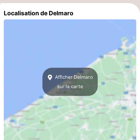
Bruges
-
Localisation de Delmaro
Gand
-
Ypres
La
côte
-
Nature
-
Afficher Delmaro
Het
Knokke-
-
sur la carte
Zwin
Heist
Zeebrugge
-
Blankenberge
-
Wenduine
-
Le
-