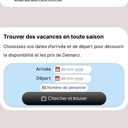
et
Événements
manger
Pratiques
Forum
Trouver des vacances en toute saison
Choisissez vos dates d'arrivée et de départ pour découvrir
Route
la disponibilité et les prix de
Delmaro
.
-
Arrivée
Stationnement
-
Départ
Tram
Adresses
du
Médicales
Région
Chercher et trouver
littoral
Flandre-
Occidentale
-