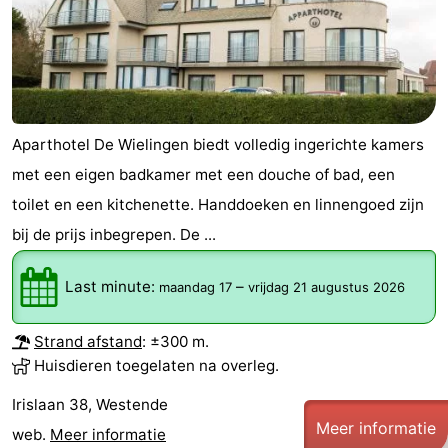
&
Natuur
Steden
Sporten
-
Aparthotel De Wielingen biedt volledig ingerichte kamers
Zwembaden
-
met een eigen badkamer met een douche of bad, een
toilet en een kitchenette. Handdoeken en linnengoed zijn
Fietsen
-
bij de prijs inbegrepen. De ...
Wandelen
-
Last minute:
–
maandag 17
vrijdag 21 augustus 2026
Paardrijden
-
Strand afstand
: ±300 m.
Golfbanen
-
Huisdieren toegelaten na overleg.
Surfen
Eten
Irislaan 38, Westende
Meer informatie
en
Evenementen
web.
Meer informatie