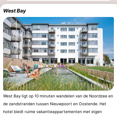
Westende
breakfasts)
Hotels
West Bay
Vakantiehuizen
-
Nieuwpoort
-
Oostduinkerke
-
aan
Westende
Last
zee
minutes
Strand
Zien
West Bay ligt op 10 minuten wandelen van de Noordzee en
&
Bezienswaardigheden
de zandstranden tussen Nieuwpoort en Oostende. Het
hotel biedt ruime vakantieappartementen met eigen
doen
-