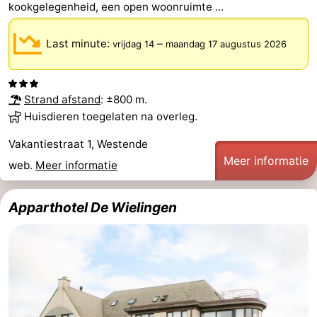
kookgelegenheid, een open woonruimte ...
Musea
-
Last minute:
–
vrijdag 14
maandag 17 augustus 2026
Monumenten
-
Uitkijkpunten
Attracties
Strand afstand
: ±800 m.
-
Huisdieren toegelaten na overleg.
Vakantiestraat 1, Westende
Boerderijen
-
Meer informatie
web.
Meer informatie
Speeltuinen
-
Apparthotel De Wielingen
Binnenspeeltuinen
-
Bowlen
-
Minigolfbanen
Wellness
centra
Dorpen