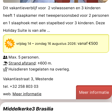
Dit vakantieverblijf voor 2 volwassenen en 3 kinderen
Vlaanderen
-
heeft 1 slaapkamer met tweepersoonsbed voor 2 personen
Brugge
-
en 1 slaaphoek met een stapelbed voor 3 kinderen. Deze
Holiday Suite is van alle ...
Gent
-
Ieper
De
–
:
vanaf €500
vrijdag 14
zondag 16 augustus 2026
Kust
-
Max. 5 personen.
Strand afstand
: ±600 m.
Natuur
-
Huisdieren toegelaten na overleg.
Het
Knokke-
-
Vakantiestraat 3, Westende
tel. +32 258 803 03
Zwin
Heist
Zeebrugge
-
Meer informatie
web.
Meer informatie
Blankenberge
-
Middelkerke3 Brasilia
Wenduine
-