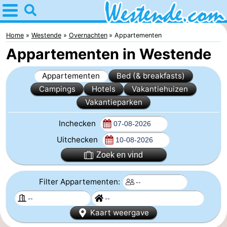
Home
Westende
Home
Westende
Overnachten
Appartementen
Appartementen in Westende
Tips
Appartementen
Bed (& breakfasts)
Voor
Campings
Hotels
Vakantiehuizen
Vakantieparken
kinderen
Overnachten
Inchecken
Appartementen
Uitchecken
-
Zoek en vind
Holiday
-
Filter Appartementen:
Suites
Holiday
Bed
Kaart weergave
Nieuwpoort
Suites
(&
Campings