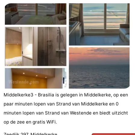
De
-
Haan
Bredene
-
Oostende
-
Middelkerke
-
Nieuwpoort
-
Oostduinkerke
-
Koksijde
-
Middelkerke3 - Brasilia is gelegen in Middelkerke, op een
paar minuten lopen van Strand van Middelkerke en 0
De
-
minuten lopen van Strand van Westende en biedt uitzicht
Panne
Natuur
Weer
op de zee en gratis WiFi.
Westhoek
Contact
Zeedijk 297, Middelkerke