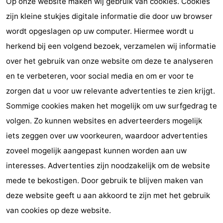
Op onze website maken wij gebruik van cookies. Cookies
zijn kleine stukjes digitale informatie die door uw browser
Vlaanderen
-
wordt opgeslagen op uw computer. Hiermee wordt u
Brugge
-
herkend bij een volgend bezoek, verzamelen wij informatie
over het gebruik van onze website om deze te analyseren
Gent
-
en te verbeteren, voor social media en om er voor te
Ieper
De
zorgen dat u voor uw relevante advertenties te zien krijgt.
Sommige cookies maken het mogelijk om uw surfgedrag te
Kust
-
volgen. Zo kunnen websites en adverteerders mogelijk
Natuur
-
iets zeggen over uw voorkeuren, waardoor advertenties
zoveel mogelijk aangepast kunnen worden aan uw
Het
Knokke-
-
interesses. Advertenties zijn noodzakelijk om de website
Zwin
Heist
Zeebrugge
-
mede te bekostigen. Door gebruik te blijven maken van
deze website geeft u aan akkoord te zijn met het gebruik
Blankenberge
-
van cookies op deze website.
Wenduine
-