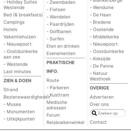
- Blankenberge
- Holiday Suites
- Zwembaden
Westende
- Wenduine
- Fietsen
Bed (& breakfasts)
- De Haan
- Wandelen
Campings
- Bredene
- Paardrijden
Hotels
- Oostende
- Golfbanen
Vakantiehuizen
- Middelkerke
- Surfen
- Nieuwpoort
- Nieuwpoort
Eten en drinken
- Oostduinkerke
- Oostduinkerke
Evenementen
aan zee
- Koksijde
PRAKTISCHE
- Westende
- De Panne
INFO.
Last minutes
- Natuur
Westhoek
Route
ZIEN & DOEN
- Parkeren
OVERIGE
Strand
- Kusttram
Bezienswaardigheden
Adverteren
Medische
- Musea
Over ons
adressen
- Monumenten
Forum
- Uitkijkpunten
Contact
Reisboekenwinkel