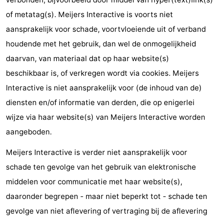
Musea
-
of metatag(s). Meijers Interactive is voorts niet
aansprakelijk voor schade, voortvloeiende uit of verband
Monumenten
-
houdende met het gebruik, dan wel de onmogelijkheid
Uitkijkpunten
Attracties
daarvan, van materiaal dat op haar website(s)
beschikbaar is, of verkregen wordt via cookies. Meijers
-
Interactive is niet aansprakelijk voor (de inhoud van de)
Boerderijen
-
diensten en/of informatie van derden, die op enigerlei
wijze via haar website(s) van Meijers Interactive worden
Speeltuinen
-
aangeboden.
Binnenspeeltuinen
-
Meijers Interactive is verder niet aansprakelijk voor
schade ten gevolge van het gebruik van elektronische
Bowlen
-
middelen voor communicatie met haar website(s),
Minigolfbanen
Wellness
daaronder begrepen - maar niet beperkt tot - schade ten
gevolge van niet aflevering of vertraging bij de aflevering
centra
Dorpen