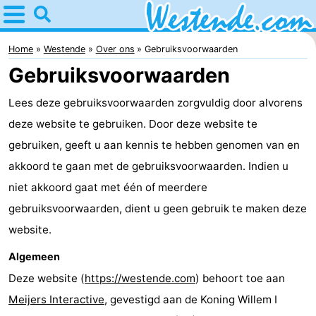
Home
Westende
Home
Westende
Over ons
Gebruiksvoorwaarden
Gebruiksvoorwaarden
Tips
Lees deze gebruiksvoorwaarden zorgvuldig door alvorens
Voor
deze website te gebruiken. Door deze website te
kinderen
Overnachten
gebruiken, geeft u aan kennis te hebben genomen van en
akkoord te gaan met de gebruiksvoorwaarden. Indien u
Appartementen
niet akkoord gaat met één of meerdere
-
gebruiksvoorwaarden, dient u geen gebruik te maken deze
website.
Holiday
-
Algemeen
Suites
Holiday
Bed
Deze website (
https://westende.com
) behoort toe aan
Meijers Interactive
, gevestigd aan de Koning Willem I
Nieuwpoort
Suites
(&
Campings