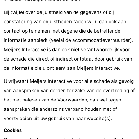
drinken
Praktisch
Bij twijfel over de juistheid van de gegevens of bij
constatering van onjuistheden raden wij u dan ook aan
Forum
contact op te nemen met degene die de betreffende
Route
informatie aanbiedt (veelal de accommodatieverhuurder).
Meijers Interactive is dan ook niet verantwoordelijk voor
-
de schade die direct of indirect ontstaat door gebruik van
Parkeren
-
de informatie die u ontleent aan Meijers Interactive.
Kusttram
Reisboekenwinkel
U vrijwaart Meijers Interactive voor alle schade als gevolg
van aanspraken van derden ter zake van de overtreding of
Nieuws
het niet naleven van de Voorwaarden, dan wel tegen
Medische
aanspraken die anderszins verband houden met of
voortvloeien uit uw gebruik van haar website(s).
adressen
Regio
Cookies
West-