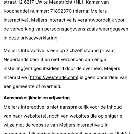
straat 12 6217 LW te Maastricht (NL), Kamer van
Westende
breakfasts)
Hotels
Koophandel nummer: 71892370 (hierna: Meijers
Interactive). Meijers Interactive is verantwoordelijk voor
Vakantiehuizen
de verwerking van persoonsgegevens zoals weergegeven
-
in deze privacyverklaring.
Nieuwpoort
-
Meijers Interactive is een op zichzelf staand privaat
Nederlands bedrijf en niet verbonden aan enige
Oostduinkerke
-
instelling(en) gesubsidieerd door de overheid. Meijers
aan
Westende
Last
Interactive (
https://westende.com
) is geen onderdeel van
een gemeente of overheid.
zee
minutes
Strand
Aansprakelijkheid en vrijwaring
Zien
Meijers Interactive is niet aansprakelijk voor de inhoud
&
Bezienswaardigheden
van haar website(s), noch van websites die op enigerlei
wijze met de website van Meijers Interactive zijn
doen
-
verbonden, bijvoorbeeld door middel van hyper(text)link(s)