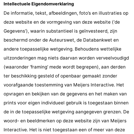
Intellectuele Eigendomverklaring
De
-
De informatie, tekst, afbeeldingen, foto’s en illustraties op
deze website en de vormgeving van deze website (‘de
Haan
Bredene
-
Gegevens’), waarin substantieel is geïnvesteerd, zijn
Oostende
-
beschermd onder de Auteurswet, de Databankwet en
andere toepasselijke wetgeving. Behoudens wettelijke
Middelkerke
-
uitzonderingen mag niets daarvan worden verveelvoudigd
Nieuwpoort
-
(waaronder ‘framing’ mede wordt begrepen), aan derden
ter beschikking gesteld of openbaar gemaakt zonder
Oostduinkerke
-
voorafgaande toestemming van Meijers Interactive. Het
Koksijde
-
opvragen en bekijken van de gegevens en het maken van
prints voor eigen individueel gebruik is toegestaan binnen
De
-
de in de toepasselijke wetgeving aangegeven grenzen. De
Panne
Natuur
Weer
woord- en beeldmerken op deze website zijn van Meijers
Interactive. Het is niet toegestaan een of meer van deze
Westhoek
Contact