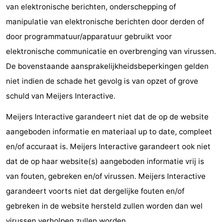
van elektronische berichten, onderschepping of
&
Natuur
manipulatie van elektronische berichten door derden of
door programmatuur/apparatuur gebruikt voor
Steden
Sporten
elektronische communicatie en overbrenging van virussen.
-
De bovenstaande aansprakelijkheidsbeperkingen gelden
niet indien de schade het gevolg is van opzet of grove
Zwembaden
-
schuld van Meijers Interactive.
Fietsen
-
Meijers Interactive garandeert niet dat de op de website
Wandelen
-
aangeboden informatie en materiaal up to date, compleet
en/of accuraat is. Meijers Interactive garandeert ook niet
Paardrijden
-
dat de op haar website(s) aangeboden informatie vrij is
Golfbanen
-
van fouten, gebreken en/of virussen. Meijers Interactive
garandeert voorts niet dat dergelijke fouten en/of
Surfen
Eten
gebreken in de website hersteld zullen worden dan wel
en
Evenementen
virussen verholpen zullen worden.