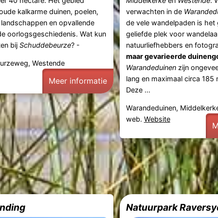
er 40 hectare. Het gebied
Middelkerke
en
Westende
. 
 oude kalkarme duinen, poelen,
verwachten in de
Waranded
e landschappen en opvallende
de vele wandelpaden is het
de oorlogsgeschiedenis. Wat kun
geliefde plek voor wandelaa
en bij
Schuddebeurze
? -
natuurliefhebbers en fotogr
maar gevarieerde duinengo
urzeweg, Westende
Warandeduinen
zijn ongevee
lang en maximaal circa 185 
Meer informatie
Deze ...
Warandeduinen, Middelkerk
web.
Website
M
nding
Natuurpark Raversy