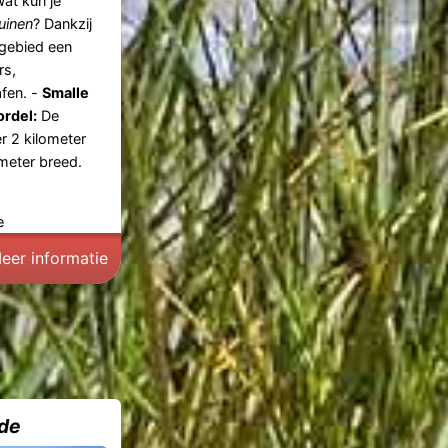
Wat kun je
uinen
? Dankzij
 gebied een
rs,
afen. -
Smalle
rdel:
De
r 2 kilometer
meter breed.
e
eer informatie
de