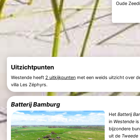
Oude Zeedi
Uitzichtpunten
Westende heeft
2 uitkijkpunten
met een weids uitzicht over de
villa Les Zéphyrs.
Batterij Bamburg
Het
Batterij B
in
Westende
is
bijzondere bun
uit de
Tweede