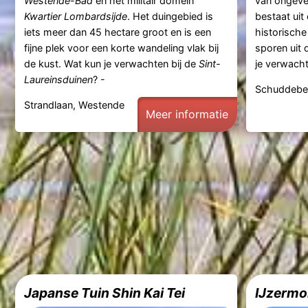
Westende-Bad
en het militair domein
van ongeve
Kwartier Lombardsijde
. Het duingebied is
bestaat uit
iets meer dan 45 hectare groot en is een
historisch
fijne plek voor een korte wandeling vlak bij
sporen uit 
de kust. Wat kun je verwachten bij de
Sint-
je verwacht
Laureinsduinen
? -
Schuddebe
Strandlaan, Westende
Meer informatie
Japanse Tuin Shin Kai Tei
IJzermo