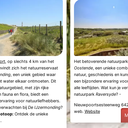
ort
, op slechts 4 km van het
Het betoverende natuurpar
vindt zich het natuurreservaat
Oostende
, een unieke combi
nding
, een uniek gebied waar
natuur, geschiedenis en kuns
t water elkaar ontmoeten. Dit
een bijzondere ervaring voo
atuurgebied, met zijn rijke
alle leeftijden. Wat kun je ve
n fauna en flora, biedt een
natuurpark
Raversyde
? -
ervaring voor natuurliefhebbers.
Nieuwpoortsesteenweg 642
verwachten bij
De IJzermonding
?
web.
Website
iotoop:
Ontdek de unieke
M
.