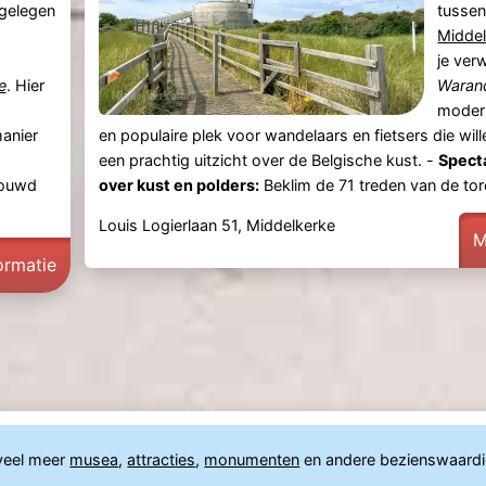
 gelegen
tusse
Midde
je ver
e
. Hier
Waran
modern
anier
en populaire plek voor wandelaars en fietsers die wil
een prachtig uitzicht over de Belgische kust. -
Specta
bouwd
over kust en polders:
Beklim de 71 treden van de tore
Louis Logierlaan 51, Middelkerke
M
ormatie
veel meer
musea
,
attracties
,
monumenten
en andere bezienswaard