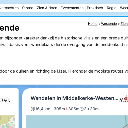
vernachten
Strand
Zien & doen
Evenementen
Praktisch
Regio
Wee
Home
Westende
Zien
tende
ijzonder karakter dankzij de historische villa's en een brede duine
itvalsbasis voor wandelaars die de overgang van de middenkust na
or de duinen en richting de IJzer. Hieronder de mooiste routes v