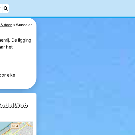
r
 & doen
Wandelen
nrij. De ligging
ar het
oor elke