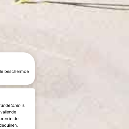
f de beschermde
randetoren
is
vallende
toren in de
deduinen
,