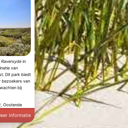
k
Raversyde
in
natie van
t. Dit park biedt
r bezoekers van
rwachten bij
, Oostende
eer informatie