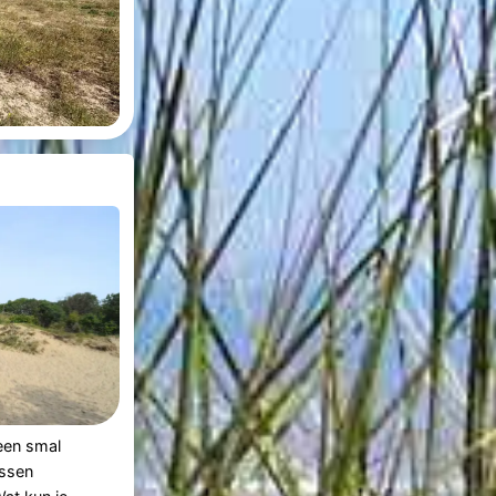
en smal
ussen