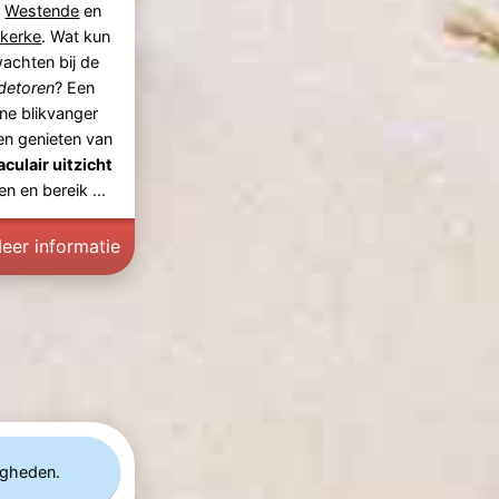
n
Westende
en
lkerke
. Wat kun
wachten bij de
detoren
? Een
e blikvanger
len genieten van
culair uitzicht
n en bereik ...
eer informatie
igheden.