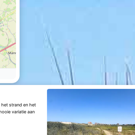
 het strand en het
ooie variatie aan