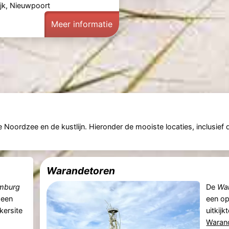
jk, Nieuwpoort
Meer informatie
 Noordzee en de kustlijn. Hieronder de mooiste locaties, inclusie
Warandetoren
amburg
De
Wa
 een
een op
kersite
uitkijk
Waran