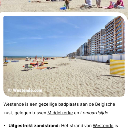
Westende
breakfasts)
Hotels
Vakantiehuizen
-
Nieuwpoort
-
Oostduinkerke
-
aan
Westende
Last
zee
minutes
Strand
Zien
Westende
is een gezellige badplaats aan de Belgische
&
Bezienswaardigheden
kust, gelegen tussen
Middelkerke
en
Lombardsijde
.
doen
-
Uitgestrekt zandstrand:
Het strand van
Westende
is