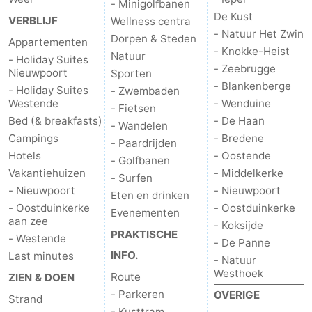
- Minigolfbanen
De Kust
VERBLIJF
Wellness centra
- Natuur Het Zwin
Dorpen & Steden
Appartementen
- Knokke-Heist
Natuur
- Holiday Suites
- Zeebrugge
Nieuwpoort
Sporten
- Blankenberge
- Holiday Suites
- Zwembaden
Westende
- Wenduine
- Fietsen
Bed (& breakfasts)
- De Haan
- Wandelen
Campings
- Bredene
- Paardrijden
Hotels
- Oostende
- Golfbanen
Vakantiehuizen
- Middelkerke
- Surfen
- Nieuwpoort
- Nieuwpoort
Eten en drinken
- Oostduinkerke
- Oostduinkerke
Evenementen
aan zee
- Koksijde
PRAKTISCHE
- Westende
- De Panne
INFO.
Last minutes
- Natuur
Westhoek
Route
ZIEN & DOEN
- Parkeren
OVERIGE
Strand
- Kusttram