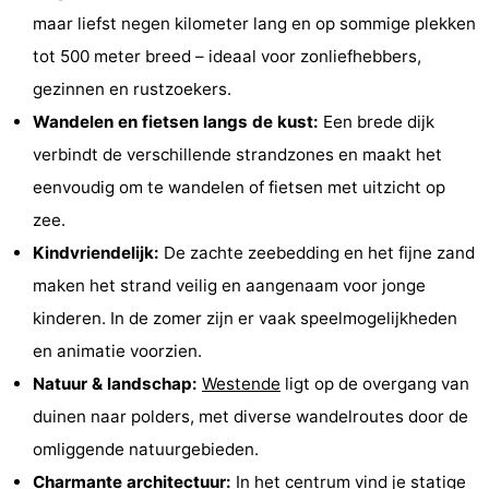
maar liefst negen kilometer lang en op sommige plekken
Musea
-
tot 500 meter breed – ideaal voor zonliefhebbers,
Monumenten
-
gezinnen en rustzoekers.
Wandelen en fietsen langs de kust:
Een brede dijk
Uitkijkpunten
Attracties
verbindt de verschillende strandzones en maakt het
-
eenvoudig om te wandelen of fietsen met uitzicht op
zee.
Boerderijen
-
Kindvriendelijk:
De zachte zeebedding en het fijne zand
Speeltuinen
-
maken het strand veilig en aangenaam voor jonge
kinderen. In de zomer zijn er vaak speelmogelijkheden
Binnenspeeltuinen
-
en animatie voorzien.
Bowlen
-
Natuur & landschap:
Westende
ligt op de overgang van
duinen naar polders, met diverse wandelroutes door de
Minigolfbanen
Wellness
omliggende natuurgebieden.
centra
Dorpen
Charmante architectuur:
In het centrum vind je statige