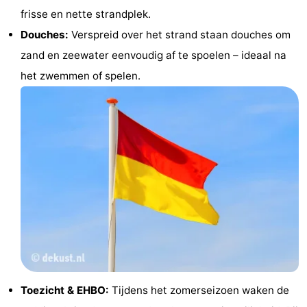
frisse en nette strandplek.
Vlaanderen
-
Douches:
Verspreid over het strand staan douches om
Brugge
-
zand en zeewater eenvoudig af te spoelen – ideaal na
het zwemmen of spelen.
Gent
-
Ieper
De
Kust
-
Natuur
-
Het
Knokke-
-
Zwin
Heist
Zeebrugge
-
Blankenberge
-
Toezicht & EHBO:
Tijdens het zomerseizoen waken de
Wenduine
-