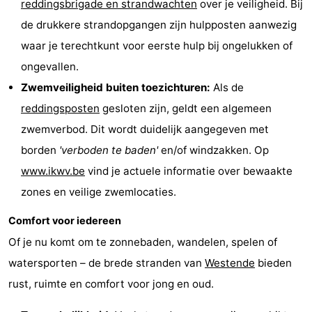
reddingsbrigade en strandwachten
over je veiligheid. Bij
De
-
de drukkere strandopgangen zijn hulpposten aanwezig
waar je terechtkunt voor eerste hulp bij ongelukken of
Haan
Bredene
-
ongevallen.
Oostende
-
Zwemveiligheid buiten toezichturen:
Als de
reddingsposten
gesloten zijn, geldt een algemeen
Middelkerke
-
zwemverbod. Dit wordt duidelijk aangegeven met
Nieuwpoort
-
borden
'verboden te baden'
en/of windzakken. Op
www.ikwv.be
vind je actuele informatie over bewaakte
Oostduinkerke
-
zones en veilige zwemlocaties.
Koksijde
-
Comfort voor iedereen
Of je nu komt om te zonnebaden, wandelen, spelen of
De
-
watersporten – de brede stranden van
Westende
bieden
Panne
Natuur
Weer
rust, ruimte en comfort voor jong en oud.
Westhoek
Contact