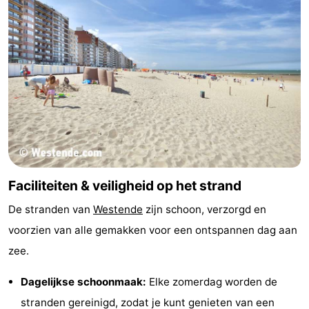
drinken
Praktisch
Forum
Route
-
Parkeren
-
Kusttram
Reisboekenwinkel
Faciliteiten & veiligheid op het strand
Nieuws
De stranden van
Westende
zijn schoon, verzorgd en
voorzien van alle gemakken voor een ontspannen dag aan
Medische
zee.
adressen
Regio
Dagelijkse schoonmaak:
Elke zomerdag worden de
West-
stranden gereinigd, zodat je kunt genieten van een