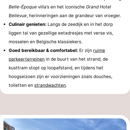
Belle-Époque
villa’s en het iconische
Grand Hotel
&
Natuur
Bellevue
, herinneringen aan de grandeur van vroeger.
Steden
Sporten
Culinair genieten:
Langs de zeedijk en in het dorp
liggen tal van gezellige eetadresjes met verse vis,
-
mosselen en Belgische klassiekers.
Zwembaden
-
Goed bereikbaar & comfortabel:
Er zijn
ruime
parkeerterreinen
in de buurt van het strand, de
Fietsen
-
kusttram stopt op loopafstand, en tijdens het
Wandelen
-
hoogseizoen zijn er voorzieningen zoals douches,
toiletten en
strandwachten
.
Paardrijden
-
Golfbanen
-
Surfen
Eten
en
Evenementen