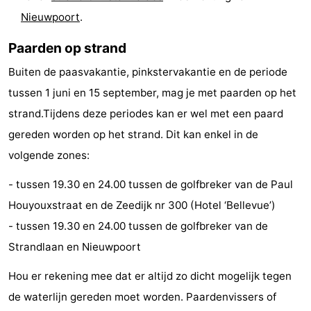
Nieuwpoort
.
Musea
-
Paarden op strand
Monumenten
-
Buiten de paasvakantie, pinkstervakantie en de periode
Uitkijkpunten
Attracties
tussen 1 juni en 15 september, mag je met paarden op het
-
strand.Tijdens deze periodes kan er wel met een paard
gereden worden op het strand. Dit kan enkel in de
Boerderijen
-
volgende zones:
Speeltuinen
-
- tussen 19.30 en 24.00 tussen de golfbreker van de Paul
Houyouxstraat en de Zeedijk nr 300 (Hotel ‘Bellevue’)
Binnenspeeltuinen
-
- tussen 19.30 en 24.00 tussen de golfbreker van de
Bowlen
-
Strandlaan en Nieuwpoort
Minigolfbanen
Wellness
Hou er rekening mee dat er altijd zo dicht mogelijk tegen
de waterlijn gereden moet worden. Paardenvissers of
centra
Dorpen