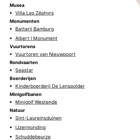
Musea
Vlaanderen
-
Villa Les Zéphyrs
Monumenten
Brugge
-
Batterij Bamburg
Albert I Monument
Gent
-
Vuurtorens
Ieper
De
Vuurtoren van Nieuwpoort
Rondvaarten
Kust
-
Seastar
Boerderijen
Natuur
-
Kinderboerderij De Lenspolder
Minigolfbanen
Het
Knokke-
-
Minigolf Westende
Zwin
Heist
Zeebrugge
-
Natuur
Sint-Laureinsduinen
Blankenberge
-
IJzermonding
Schuddebeurze
Wenduine
-