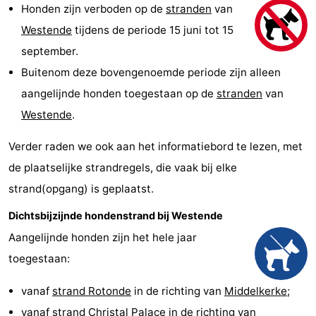
Honden zijn verboden op de
stranden
van
Westende
breakfasts)
Hotels
Westende
tijdens de periode 15 juni tot 15
Vakantiehuizen
september.
Buitenom deze bovengenoemde periode zijn alleen
-
aangelijnde honden toegestaan op de
stranden
van
Nieuwpoort
-
Westende
.
Oostduinkerke
-
Verder raden we ook aan het informatiebord te lezen, met
de plaatselijke strandregels, die vaak bij elke
aan
Westende
Last
strand(opgang) is geplaatst.
zee
minutes
Strand
Dichtsbijzijnde hondenstrand bij Westende
Aangelijnde honden zijn het hele jaar
Zien
toegestaan:
&
Bezienswaardigheden
vanaf
strand Rotonde
in de richting van
Middelkerke
;
doen
-
vanaf
strand Christal Palace
in de richting van