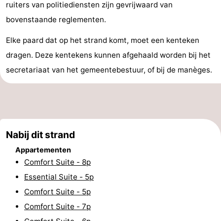
ruiters van politiediensten zijn gevrijwaard van
&
Natuur
bovenstaande reglementen.
Steden
Sporten
Elke paard dat op het strand komt, moet een kenteken
dragen. Deze kentekens kunnen afgehaald worden bij het
-
secretariaat van het gemeentebestuur, of bij de manèges.
Zwembaden
-
Fietsen
-
Wandelen
-
Nabij dit strand
Paardrijden
-
Appartementen
Comfort Suite - 8p
Golfbanen
-
Essential Suite - 5p
Comfort Suite - 5p
Surfen
Eten
Comfort Suite - 7p
en
Evenementen