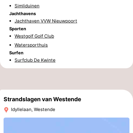
Simliduinen
De
-
Jachthavens
Jachthaven VVW Nieuwpoort
Haan
Bredene
-
Sporten
Westgolf Golf Club
Oostende
-
Watersporthuis
Middelkerke
-
Surfen
Surfclub De Kwinte
Nieuwpoort
-
Oostduinkerke
-
Koksijde
-
Strandslagen van Westende
De
-
Idyllelaan, Westende
Panne
Natuur
Weer
Westhoek
Contact