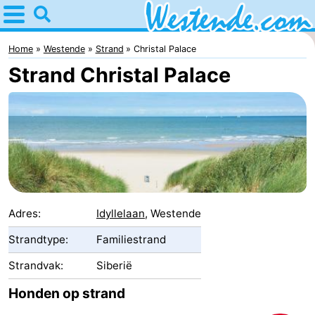
Home
Westende
Home
Westende
Strand
Christal Palace
Strand Christal Palace
Tips
Voor
kinderen
Overnachten
Appartementen
-
Adres:
Idyllelaan
, Westende
Holiday
-
Strandtype:
Familiestrand
Strandvak:
Siberië
Suites
Holiday
Bed
Honden op strand
Nieuwpoort
Suites
(&
Campings