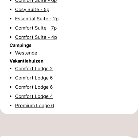
Comfort Suite - 6p
Cosy Suite - 5p
drinken
Praktisch
Essential Suite - 2p
Forum
Comfort Suite - 7p
Comfort Suite - 4p
Route
Campings
-
Westende
Vakantiehuizen
Parkeren
-
Comfort Lodge 2
Comfort Lodge 6
Kusttram
Reisboekenwinkel
Comfort Lodge 6
Nieuws
Comfort Lodge 4
Premium Lodge 6
Medische
adressen
Regio
West-