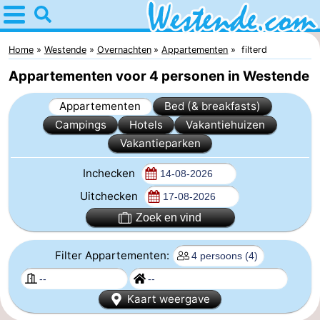
Home
Westende
Home
Westende
Overnachten
Appartementen
filterd
Appartementen voor 4 personen in Westende
Tips
Appartementen
Bed (& breakfasts)
Voor
Campings
Hotels
Vakantiehuizen
Vakantieparken
kinderen
Overnachten
Inchecken
Appartementen
Uitchecken
-
Zoek en vind
Holiday
-
Filter Appartementen:
Suites
Holiday
Bed
Kaart weergave
Nieuwpoort
Suites
(&
Campings