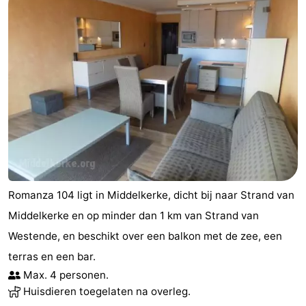
De
-
Haan
Bredene
-
Oostende
-
Middelkerke
-
Nieuwpoort
-
Oostduinkerke
-
Romanza 104 ligt in Middelkerke, dicht bij naar Strand van
Koksijde
-
Middelkerke en op minder dan 1 km van Strand van
Westende, en beschikt over een balkon met de zee, een
De
-
terras en een bar.
Panne
Natuur
Weer
Max. 4 personen.
Huisdieren toegelaten na overleg.
Westhoek
Contact