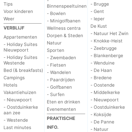
-
Tips
- Brugge
Binnenspeeltuinen
Voor kinderen
- Gent
- Bowlen
Weer
- Ieper
- Minigolfbanen
De Kust
VERBLIJF
Wellness centra
- Natuur Het Zwin
Dorpen & Steden
Appartementen
- Knokke-Heist
Natuur
- Holiday Suites
- Zeebrugge
Nieuwpoort
Sporten
- Blankenberge
- Holiday Suites
- Zwembaden
Westende
- Wenduine
- Fietsen
Bed (& breakfasts)
- De Haan
- Wandelen
Campings
- Bredene
- Paardrijden
Hotels
- Oostende
- Golfbanen
Vakantiehuizen
- Middelkerke
- Surfen
- Nieuwpoort
- Nieuwpoort
Eten en drinken
- Oostduinkerke
- Oostduinkerke
Evenementen
aan zee
- Koksijde
PRAKTISCHE
- Westende
- De Panne
INFO.
Last minutes
- Natuur