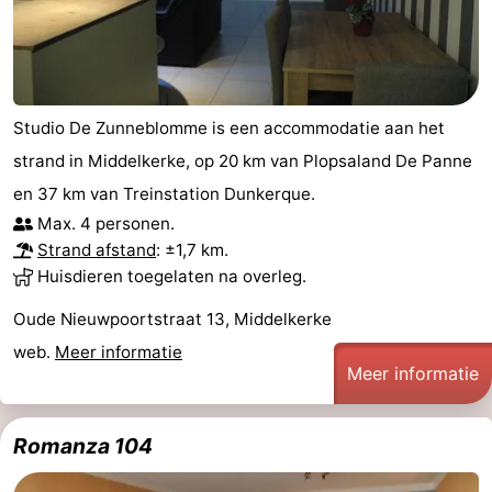
Vlaanderen
-
Brugge
-
Studio De Zunneblomme is een accommodatie aan het
Gent
-
strand in Middelkerke, op 20 km van Plopsaland De Panne
Ieper
De
en 37 km van Treinstation Dunkerque.
Max. 4 personen.
Kust
-
Strand afstand
: ±1,7 km.
Huisdieren toegelaten na overleg.
Natuur
-
Oude Nieuwpoortstraat 13, Middelkerke
Het
Knokke-
-
web.
Meer informatie
Meer informatie
Zwin
Heist
Zeebrugge
-
Blankenberge
-
Romanza 104
Wenduine
-