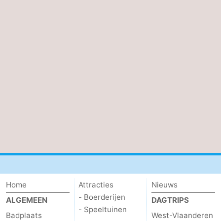
Home
Attracties
Nieuws
- Boerderijen
ALGEMEEN
DAGTRIPS
- Speeltuinen
Badplaats
West-Vlaanderen