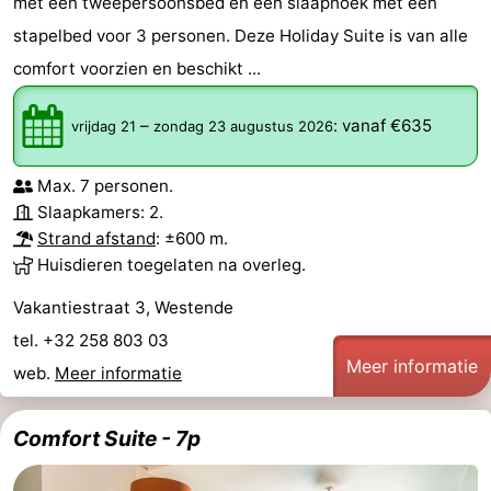
met een tweepersoonsbed en een slaaphoek met een
stapelbed voor 3 personen. Deze Holiday Suite is van alle
comfort voorzien en beschikt ...
–
:
vanaf €635
vrijdag 21
zondag 23 augustus 2026
Max. 7 personen.
Slaapkamers: 2.
Strand afstand
: ±600 m.
Huisdieren toegelaten na overleg.
Vakantiestraat 3, Westende
tel. +32 258 803 03
Meer informatie
web.
Meer informatie
Comfort Suite - 7p