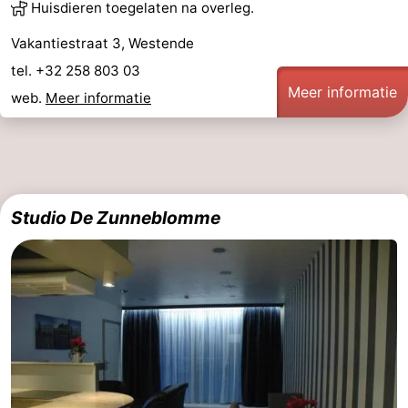
Huisdieren toegelaten na overleg.
drinken
Praktisch
Vakantiestraat 3, Westende
Forum
tel. +32 258 803 03
Meer informatie
web.
Meer informatie
Route
-
Parkeren
-
Studio De Zunneblomme
Kusttram
Reisboekenwinkel
Nieuws
Medische
adressen
Regio
West-