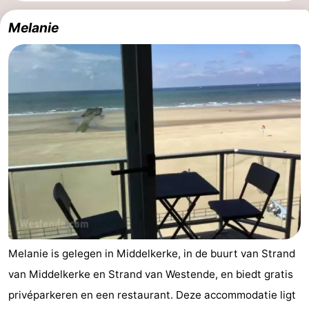
Westende
breakfasts)
Hotels
Melanie
Vakantiehuizen
-
Nieuwpoort
-
Oostduinkerke
-
aan
Westende
Last
zee
minutes
Strand
Zien
Melanie is gelegen in Middelkerke, in de buurt van Strand
&
Bezienswaardigheden
van Middelkerke en Strand van Westende, en biedt gratis
privéparkeren en een restaurant. Deze accommodatie ligt
doen
-