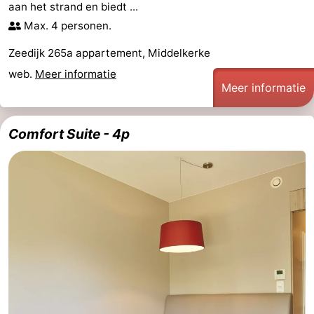
aan het strand en biedt ...
Musea
-
Max. 4 personen.
Monumenten
-
Zeedijk 265a appartement, Middelkerke
web.
Meer informatie
Uitkijkpunten
Attracties
Meer informatie
-
Comfort Suite - 4p
Boerderijen
-
Speeltuinen
-
Binnenspeeltuinen
-
Bowlen
-
Minigolfbanen
Wellness
centra
Dorpen