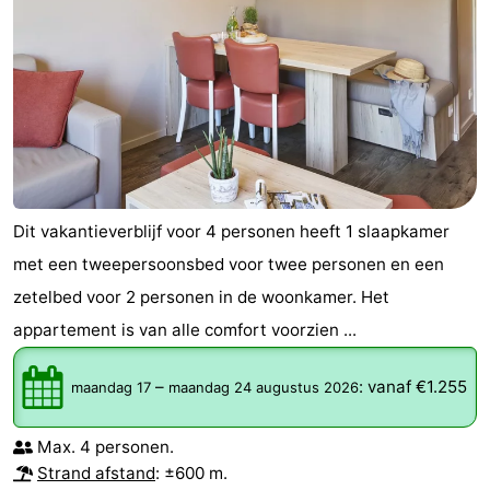
&
Natuur
Steden
Sporten
-
Zwembaden
-
Fietsen
-
Dit vakantieverblijf voor 4 personen heeft 1 slaapkamer
met een tweepersoonsbed voor twee personen en een
Wandelen
-
zetelbed voor 2 personen in de woonkamer. Het
Paardrijden
-
appartement is van alle comfort voorzien ...
Golfbanen
-
–
:
vanaf €1.255
maandag 17
maandag 24 augustus 2026
Surfen
Eten
Max. 4 personen.
Strand afstand
: ±600 m.
en
Evenementen