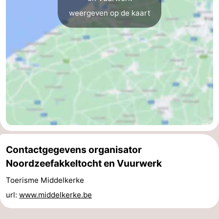
weergeven op de kaart
Vlaanderen
-
Brugge
-
Gent
-
Ieper
De
Kust
-
Natuur
-
Het
Knokke-
-
Contactgegevens organisator
Noordzeefakkeltocht en Vuurwerk
Zwin
Heist
Zeebrugge
-
Toerisme Middelkerke
Blankenberge
-
url:
www.middelkerke.be
Wenduine
-