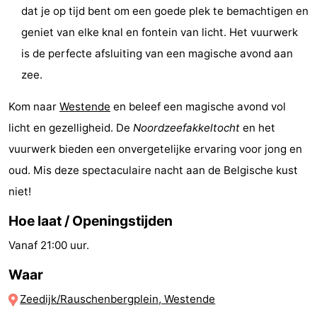
dat je op tijd bent om een goede plek te bemachtigen en
&
Natuur
geniet van elke knal en fontein van licht. Het vuurwerk
Steden
Sporten
is de perfecte afsluiting van een magische avond aan
zee.
-
Kom naar
Westende
en beleef een magische avond vol
Zwembaden
-
licht en gezelligheid. De
Noordzeefakkeltocht
en het
Fietsen
-
vuurwerk bieden een onvergetelijke ervaring voor jong en
oud. Mis deze spectaculaire nacht aan de Belgische kust
Wandelen
-
niet!
Paardrijden
-
Hoe laat / Openingstijden
Golfbanen
-
Vanaf 21:00 uur.
Waar
Surfen
Eten
Zeedijk/Rauschenbergplein, Westende
en
Evenementen