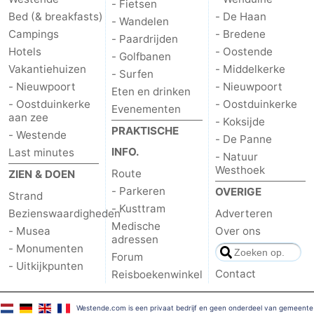
- Fietsen
Bed (& breakfasts)
- De Haan
- Wandelen
Campings
- Bredene
- Paardrijden
Hotels
- Oostende
- Golfbanen
Vakantiehuizen
- Middelkerke
- Surfen
- Nieuwpoort
- Nieuwpoort
Eten en drinken
- Oostduinkerke
- Oostduinkerke
Evenementen
aan zee
- Koksijde
PRAKTISCHE
- Westende
- De Panne
INFO.
Last minutes
- Natuur
Westhoek
Route
ZIEN & DOEN
- Parkeren
OVERIGE
Strand
- Kusttram
Bezienswaardigheden
Adverteren
Medische
- Musea
Over ons
adressen
- Monumenten
Forum
- Uitkijkpunten
Contact
Reisboekenwinkel
Westende.com is een privaat bedrijf en geen onderdeel van gemeente