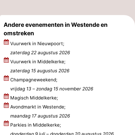
De
-
Haan
Bredene
-
Andere evenementen in Westende en
omstreken
Oostende
-
Vuurwerk in Nieuwpoort;
Middelkerke
-
zaterdag 22 augustus 2026
Vuurwerk in Middelkerke;
Nieuwpoort
-
zaterdag 15 augustus 2026
Oostduinkerke
-
Champagneweekend;
vrijdag 13
–
zondag 15 november 2026
Koksijde
-
Magisch Middelkerke;
De
-
Avondmarkt in Westende;
maandag 17 augustus 2026
Panne
Natuur
Weer
Parkies in Middelkerke;
Westhoek
Contact
donderdag 9 juli
–
donderdag 20 augustus 2026