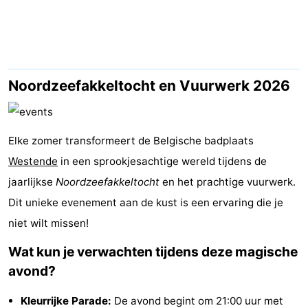
Westende
breakfasts)
Hotels
Vakantiehuizen
-
Noordzeefakkeltocht en Vuurwerk 2026
Nieuwpoort
-
Elke zomer transformeert de Belgische badplaats
Oostduinkerke
-
Westende
in een sprookjesachtige wereld tijdens de
aan
Westende
Last
jaarlijkse
Noordzeefakkeltocht
en het prachtige vuurwerk.
Dit unieke evenement aan de kust is een ervaring die je
zee
minutes
Strand
niet wilt missen!
Zien
Wat kun je verwachten tijdens deze magische
&
Bezienswaardigheden
avond?
doen
-
Kleurrijke Parade:
De avond begint om 21:00 uur met