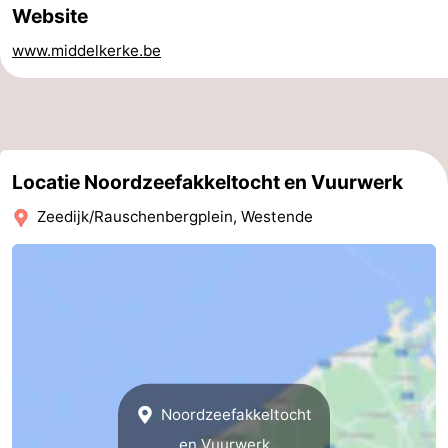
Website
drinken
Praktisch
www.middelkerke.be
Forum
Route
-
Locatie Noordzeefakkeltocht en Vuurwerk
Parkeren
-
Zeedijk/Rauschenbergplein, Westende
Kusttram
Reisboekenwinkel
Nieuws
Medische
adressen
Regio
Noordzeefakkeltocht
West-
en Vuurwerk