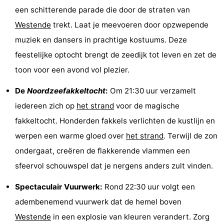
een schitterende parade die door de straten van
Musea
-
Westende
trekt. Laat je meevoeren door opzwepende
Monumenten
-
muziek en dansers in prachtige kostuums. Deze
feestelijke optocht brengt de zeedijk tot leven en zet de
Uitkijkpunten
Attracties
toon voor een avond vol plezier.
-
De
Noordzeefakkeltocht
:
Om 21:30 uur verzamelt
Boerderijen
-
iedereen zich op
het strand
voor de magische
fakkeltocht. Honderden fakkels verlichten de kustlijn en
Speeltuinen
-
werpen een warme gloed over
het strand
. Terwijl de zon
Binnenspeeltuinen
-
ondergaat, creëren de flakkerende vlammen een
sfeervol schouwspel dat je nergens anders zult vinden.
Bowlen
-
Spectaculair Vuurwerk:
Rond 22:30 uur volgt een
Minigolfbanen
Wellness
adembenemend vuurwerk dat de hemel boven
centra
Dorpen
Westende
in een explosie van kleuren verandert. Zorg