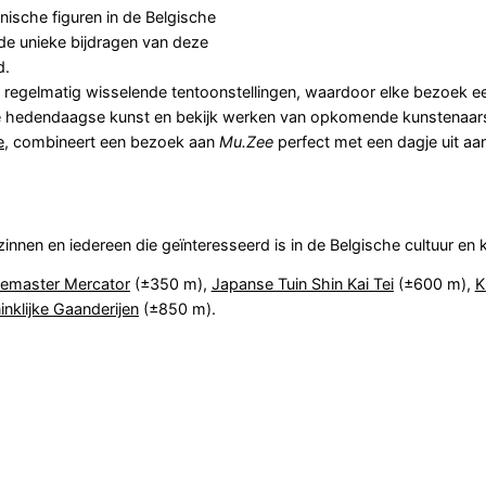
conische figuren in de Belgische
de unieke bijdragen van deze
d.
regelmatig wisselende tentoonstellingen, waardoor elke bezoek e
de hedendaagse kunst en bekijk werken van opkomende kunstenaar
e
, combineert een bezoek aan
Mu.Zee
perfect met een dagje uit aa
nnen en iedereen die geïnteresseerd is in de Belgische cultuur en 
iemaster Mercator
(±350 m),
Japanse Tuin Shin Kai Tei
(±600 m),
K
inklijke Gaanderijen
(±850 m).