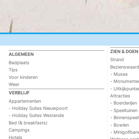
ZIEN & DOEN
ALGEMEEN
Strand
Badplaats
Bezienswaar
Tips
- Musea
Voor kinderen
- Monumente
Weer
- Uitkijkpunte
VERBLIJF
Attracties
Appartementen
- Boerderijen
- Holiday Suites Nieuwpoort
- Speeltuinen
- Holiday Suites Westende
- Binnenspeel
Bed (& breakfasts)
- Bowlen
Campings
- Minigolfban
Hotels