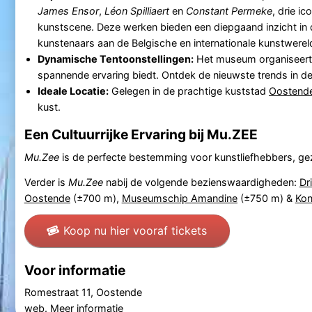
James Ensor
,
Léon Spilliaert
en
Constant Permeke
, drie i
kunstscene. Deze werken bieden een diepgaand inzicht in 
kunstenaars aan de Belgische en internationale kunstwerel
Dynamische Tentoonstellingen:
Het museum organiseert 
spannende ervaring biedt. Ontdek de nieuwste trends in 
Ideale Locatie:
Gelegen in de prachtige kuststad
Oostend
kust.
Een Cultuurrijke Ervaring bij Mu.ZEE
Mu.Zee
is de perfecte bestemming voor kunstliefhebbers, gezi
Verder is
Mu.Zee
nabij de volgende bezienswaardigheden:
Dr
Oostende
(±700 m),
Museumschip Amandine
(±750 m) &
Kon
Koop nu hier vooraf tickets
Voor informatie
Romestraat 11, Oostende
web.
Meer informatie