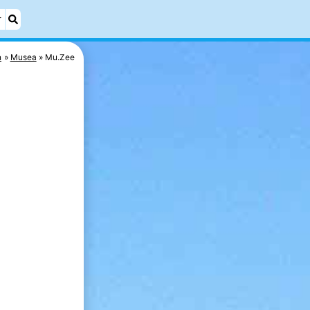
r
n
Musea
Mu.Zee