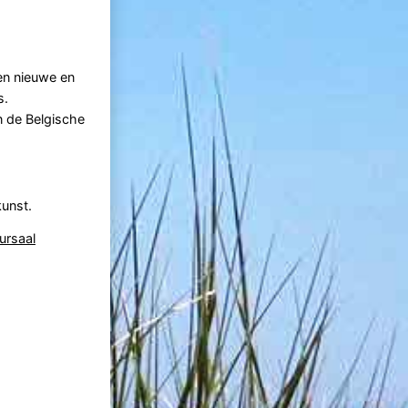
en nieuwe en
s.
n de Belgische
kunst.
ursaal