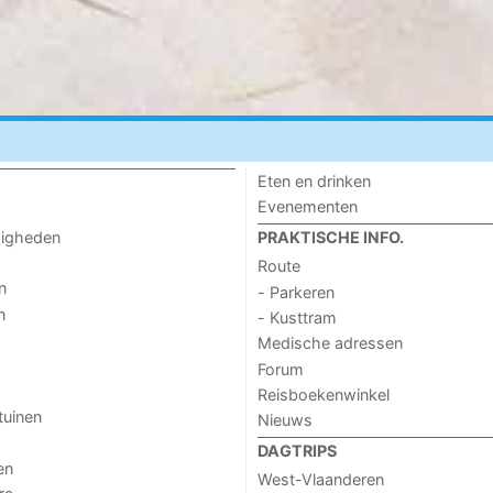
Eten en drinken
Evenementen
digheden
PRAKTISCHE INFO.
Route
n
- Parkeren
n
- Kusttram
Medische adressen
Forum
Reisboekenwinkel
tuinen
Nieuws
DAGTRIPS
en
West-Vlaanderen