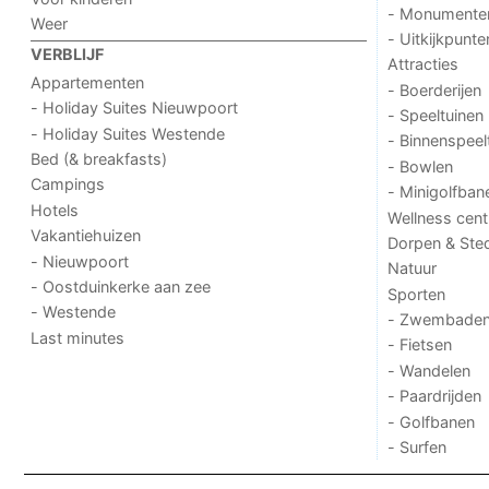
- Monumente
Weer
- Uitkijkpunte
VERBLIJF
Attracties
Appartementen
- Boerderijen
- Holiday Suites Nieuwpoort
- Speeltuinen
- Holiday Suites Westende
- Binnenspeel
Bed (& breakfasts)
- Bowlen
Campings
- Minigolfban
Hotels
Wellness cent
Vakantiehuizen
Dorpen & Ste
- Nieuwpoort
Natuur
- Oostduinkerke aan zee
Sporten
- Westende
- Zwembade
Last minutes
- Fietsen
- Wandelen
- Paardrijden
- Golfbanen
- Surfen