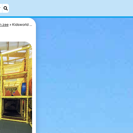
r
n zee
Kidsworld ...