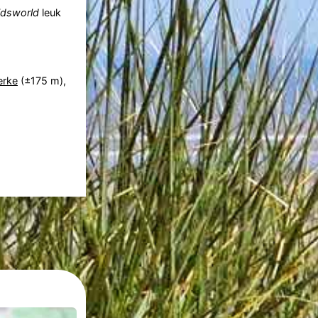
idsworld
leuk
erke
(±175 m),