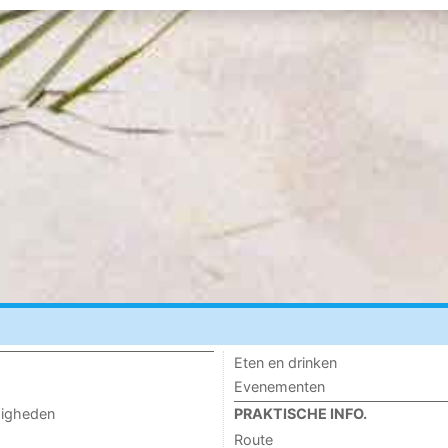
Eten en drinken
Evenementen
digheden
PRAKTISCHE INFO.
Route