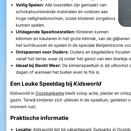
Veilig Spelen:
Alle toestellen zijn gemaakt van
schokabsorberende materialen en voldoen aan
hoge veiligheidsnormen, zodat kinderen zorgeloos
kunnen spelen.
Uitdagende Speeltoestellen:
Kinderen kunnen
klimmen en klauteren in het grote klimrek, van de glijbanen
het luchtkussen en spelen in de speciale
Benjaminzone
voo
Ontspannen voor Ouders:
Ouders en begeleiders houden 
vanaf het terras waar zij onder het genot van een drankje
Ideaal bij Slecht Weer:
De binnenspeeltuin is dé uitkomst 
dagen of wanneer het buiten even te fris is.
Een Leuke Speeldag bij
Kidsworld
Kidsworld
in
Oostduinkerke
biedt volop actie, plezier en onts
gezin. Terwijl kinderen zich uitleven in de speeltuin, genieten
moment rust.
Praktische informatie
Locatie:
Kidsworld
ligt bij
vakantiepark
Sunparks
in
Oostdu