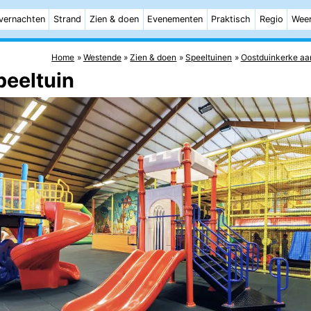
vernachten
Strand
Zien & doen
Evenementen
Praktisch
Regio
Wee
Home
Westende
Zien & doen
Speeltuinen
Oostduinkerke aa
peeltuin