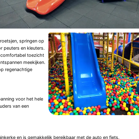
 roetsjen, springen op
r peuters en kleuters.
comfortabel toezicht
 ontspannen meekijken.
op regenachtige
panning voor het hele
 ouders van een
inkerke
en is gemakkelijk bereikbaar met de auto en fiets.