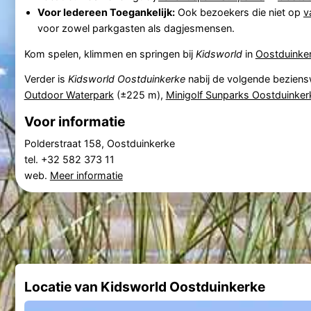
Voor Iedereen Toegankelijk:
Ook bezoekers die niet op
v
voor zowel parkgasten als dagjesmensen.
Kom spelen, klimmen en springen bij
Kidsworld
in
Oostduinke
Verder is
Kidsworld Oostduinkerke
nabij de volgende bezien
Outdoor Waterpark
(±225 m),
Minigolf Sunparks Oostduinker
Voor informatie
Polderstraat 158, Oostduinkerke
tel. +32 582 373 11
web.
Meer informatie
Locatie van Kidsworld Oostduinkerke