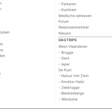
n
- Parkeren
n
- Kusttram
Medische adressen
Forum
Reisboekenwinkel
tuinen
Nieuws
DAGTRIPS
en
West-Vlaanderen
ra
- Brugge
den
- Gent
- Ieper
De Kust
n
- Natuur Het Zwin
- Knokke-Heist
- Zeebrugge
- Blankenberge
- Wenduine