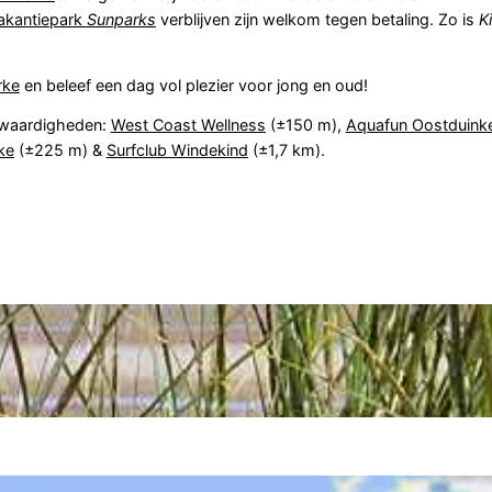
akantiepark
Sunparks
verblijven zijn welkom tegen betaling. Zo is
K
rke
en beleef een dag vol plezier voor jong en oud!
swaardigheden:
West Coast Wellness
(±150 m),
Aquafun Oostduink
ke
(±225 m) &
Surfclub Windekind
(±1,7 km).