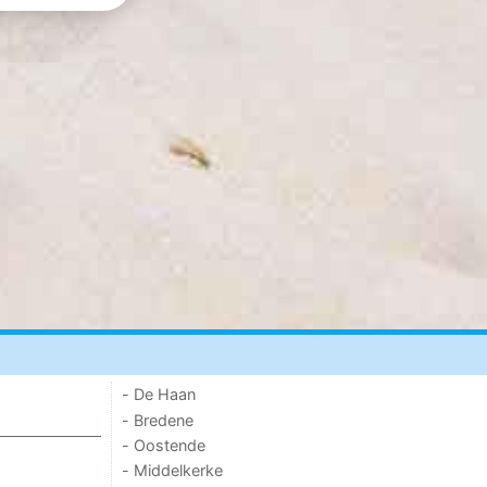
- De Haan
- Bredene
- Oostende
- Middelkerke