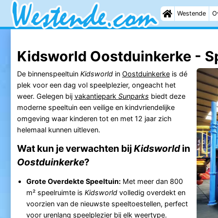
Westende
O
Kidsworld Oostduinkerke - S
De binnenspeeltuin
Kidsworld
in
Oostduinkerke
is dé
plek voor een dag vol speelplezier, ongeacht het
weer. Gelegen bij
vakantiepark
Sunparks
biedt deze
moderne speeltuin een veilige en kindvriendelijke
omgeving waar kinderen tot en met 12 jaar zich
helemaal kunnen uitleven.
Wat kun je verwachten bij
Kidsworld
in
Oostduinkerke
?
Grote Overdekte Speeltuin:
Met meer dan 800
m² speelruimte is
Kidsworld
volledig overdekt en
voorzien van de nieuwste speeltoestellen, perfect
voor urenlang speelplezier bij elk weertype.