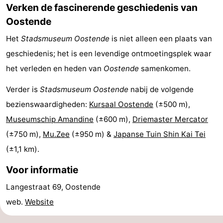
Verken de fascinerende geschiedenis van
&
Natuur
Oostende
Steden
Sporten
Het
Stadsmuseum Oostende
is niet alleen een plaats van
geschiedenis; het is een levendige ontmoetingsplek waar
-
het verleden en heden van
Oostende
samenkomen.
Zwembaden
-
Verder is
Stadsmuseum Oostende
nabij de volgende
Fietsen
-
bezienswaardigheden:
Kursaal Oostende
(±500 m),
Museumschip Amandine
(±600 m),
Driemaster Mercator
Wandelen
-
(±750 m),
Mu.Zee
(±950 m) &
Japanse Tuin Shin Kai Tei
Paardrijden
-
(±1,1 km).
Voor informatie
Golfbanen
-
Langestraat 69, Oostende
Surfen
Eten
web.
Website
en
Evenementen