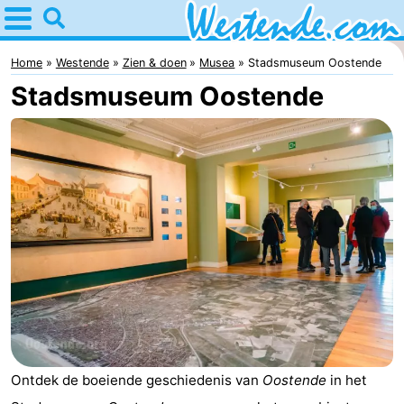
Home
Westende
Home
Westende
Zien & doen
Musea
Stadsmuseum Oostende
Stadsmuseum Oostende
Tips
Voor
kinderen
Overnachten
Appartementen
-
Holiday
-
Suites
Holiday
Bed
Ontdek de boeiende geschiedenis van
Oostende
in het
Nieuwpoort
Suites
(&
Campings