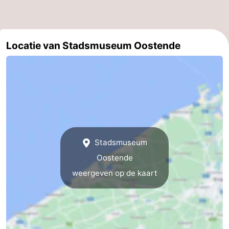
drinken
Praktisch
Forum
Locatie van Stadsmuseum Oostende
Route
-
Parkeren
-
Kusttram
Reisboekenwinkel
Stadsmuseum
Nieuws
Oostende
weergeven op de kaart
Medische
adressen
Regio
West-