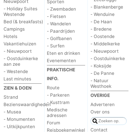
Nieuwpoort
Sporten
- Blankenberge
- Holiday Suites
- Zwembaden
Westende
- Wenduine
- Fietsen
Bed (& breakfasts)
- De Haan
- Wandelen
Campings
- Bredene
- Paardrijden
Hotels
- Oostende
- Golfbanen
Vakantiehuizen
- Middelkerke
- Surfen
- Nieuwpoort
- Nieuwpoort
Eten en drinken
- Oostduinkerke
- Oostduinkerke
Evenementen
aan zee
- Koksijde
PRAKTISCHE
- Westende
- De Panne
INFO.
Last minutes
- Natuur
Westhoek
Route
ZIEN & DOEN
- Parkeren
OVERIGE
Strand
- Kusttram
Bezienswaardigheden
Adverteren
Medische
- Musea
Over ons
adressen
- Monumenten
Forum
- Uitkijkpunten
Contact
Reisboekenwinkel