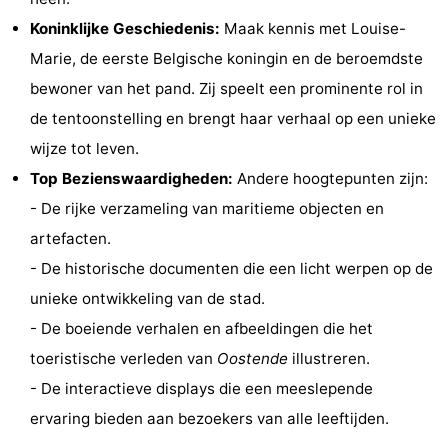
Musea
-
Koninklijke Geschiedenis:
Maak kennis met Louise-
Marie, de eerste Belgische koningin en de beroemdste
Monumenten
-
bewoner van het pand. Zij speelt een prominente rol in
Uitkijkpunten
Attracties
de tentoonstelling en brengt haar verhaal op een unieke
wijze tot leven.
-
Top Bezienswaardigheden:
Andere hoogtepunten zijn:
Boerderijen
-
- De rijke verzameling van maritieme objecten en
artefacten.
Speeltuinen
-
- De historische documenten die een licht werpen op de
Binnenspeeltuinen
-
unieke ontwikkeling van de stad.
- De boeiende verhalen en afbeeldingen die het
Bowlen
-
toeristische verleden van
Oostende
illustreren.
Minigolfbanen
Wellness
- De interactieve displays die een meeslepende
ervaring bieden aan bezoekers van alle leeftijden.
centra
Dorpen