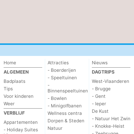
De
-
Haan
Bredene
-
Oostende
-
Middelkerke
-
Home
Attracties
Nieuws
Nieuwpoort
-
- Boerderijen
ALGEMEEN
DAGTRIPS
Oostduinkerke
-
- Speeltuinen
Badplaats
West-Vlaanderen
-
Tips
- Brugge
Binnenspeeltuinen
Koksijde
-
Voor kinderen
- Gent
- Bowlen
Weer
- Ieper
De
-
- Minigolfbanen
De Kust
VERBLIJF
Wellness centra
Panne
Natuur
Weer
- Natuur Het Zwin
Dorpen & Steden
Appartementen
- Knokke-Heist
Natuur
- Holiday Suites
Westhoek
Contact
- Zeebrugge