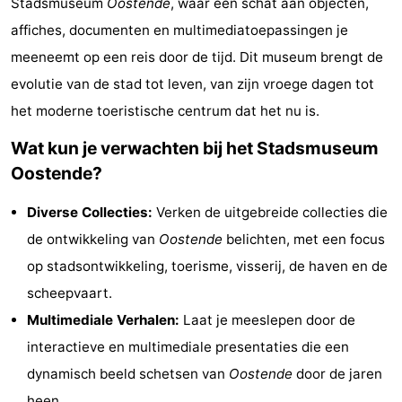
Stadsmuseum
Oostende
, waar een schat aan objecten,
Westende
breakfasts)
Hotels
affiches, documenten en multimediatoepassingen je
meeneemt op een reis door de tijd. Dit museum brengt de
Vakantiehuizen
evolutie van de stad tot leven, van zijn vroege dagen tot
-
het moderne toeristische centrum dat het nu is.
Nieuwpoort
-
Wat kun je verwachten bij het Stadsmuseum
Oostende?
Oostduinkerke
-
Diverse Collecties:
Verken de uitgebreide collecties die
aan
Westende
Last
de ontwikkeling van
Oostende
belichten, met een focus
zee
minutes
Strand
op stadsontwikkeling, toerisme, visserij, de haven en de
scheepvaart.
Zien
Multimediale Verhalen:
Laat je meeslepen door de
&
Bezienswaardigheden
interactieve en multimediale presentaties die een
dynamisch beeld schetsen van
Oostende
door de jaren
doen
-
heen.